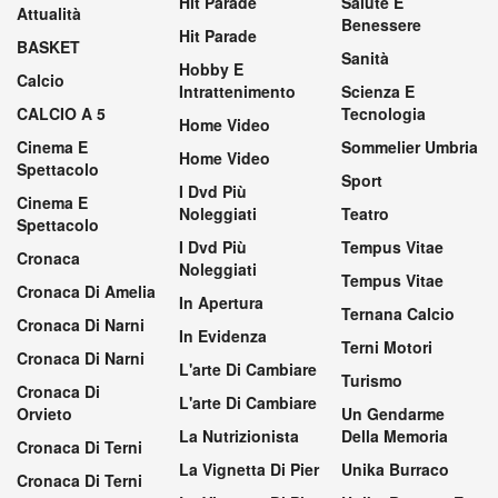
Hit Parade
Salute E
Attualità
Benessere
Hit Parade
BASKET
Sanità
Hobby E
Calcio
Intrattenimento
Scienza E
CALCIO A 5
Tecnologia
Home Video
Cinema E
Sommelier Umbria
Home Video
Spettacolo
Sport
I Dvd Più
Cinema E
Noleggiati
Teatro
Spettacolo
I Dvd Più
Tempus Vitae
Cronaca
Noleggiati
Tempus Vitae
Cronaca Di Amelia
In Apertura
Ternana Calcio
Cronaca Di Narni
In Evidenza
Terni Motori
Cronaca Di Narni
L'arte Di Cambiare
Turismo
Cronaca Di
L'arte Di Cambiare
Orvieto
Un Gendarme
La Nutrizionista
Della Memoria
Cronaca Di Terni
La Vignetta Di Pier
Unika Burraco
Cronaca Di Terni