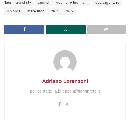
Tag:
ascolti tv
auditel
doc nelle tue mani
luca argentero
lux vide
mare fuori
rai 1
rai 2
Adriano Lorenzoni
per contatto:
a.lorenzoni@terninrete.it