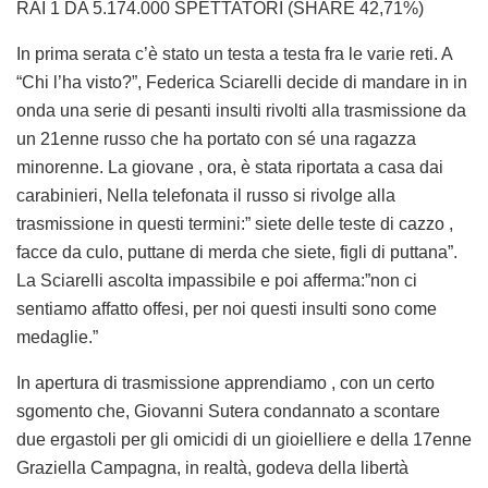
RAI 1 DA 5.174.000 SPETTATORI (SHARE 42,71%)
In prima serata c’è stato un testa a testa fra le varie reti. A
“Chi l’ha visto?”, Federica Sciarelli decide di mandare in in
onda una serie di pesanti insulti rivolti alla trasmissione da
un 21enne russo che ha portato con sé una ragazza
minorenne. La giovane , ora, è stata riportata a casa dai
carabinieri, Nella telefonata il russo si rivolge alla
trasmissione in questi termini:” siete delle teste di cazzo ,
facce da culo, puttane di merda che siete, figli di puttana”.
La Sciarelli ascolta impassibile e poi afferma:”non ci
sentiamo affatto offesi, per noi questi insulti sono come
medaglie.”
In apertura di trasmissione apprendiamo , con un certo
sgomento che, Giovanni Sutera condannato a scontare
due ergastoli per gli omicidi di un gioielliere e della 17enne
Graziella Campagna, in realtà, godeva della libertà