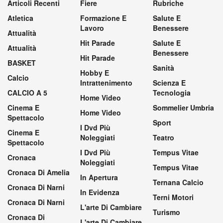
Articoli Recenti
Fiere
Rubriche
Atletica
Formazione E
Salute E
Lavoro
Benessere
Attualità
Hit Parade
Salute E
Attualità
Benessere
Hit Parade
BASKET
Sanità
Hobby E
Calcio
Intrattenimento
Scienza E
CALCIO A 5
Tecnologia
Home Video
Cinema E
Sommelier Umbria
Home Video
Spettacolo
Sport
I Dvd Più
Cinema E
Noleggiati
Teatro
Spettacolo
I Dvd Più
Tempus Vitae
Cronaca
Noleggiati
Tempus Vitae
Cronaca Di Amelia
In Apertura
Ternana Calcio
Cronaca Di Narni
In Evidenza
Terni Motori
Cronaca Di Narni
L'arte Di Cambiare
Turismo
Cronaca Di
L'arte Di Cambiare