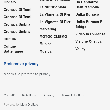
Orvieto
Un Gendarme
La Nutrizionista
Della Memoria
Cronaca Di Terni
La Vignetta Di Pier
Unika Burraco
Cronaca Di Terni
La Vignetta Di Pier
Unika Burraco E
Cronaca Umbria
Bridge
Marketing
Cronaca Umbria
Video In Evidenza
MOTOCICLISMO
Cultura
Visione Olistica
Musica
Culture
Volley
Sotterranee
Musica
Preferenze privacy
Modifica le preferenze privacy
Contatti
Pubblicità
Privacy
Termini di utilizzo
Powered by
Meta Digitale