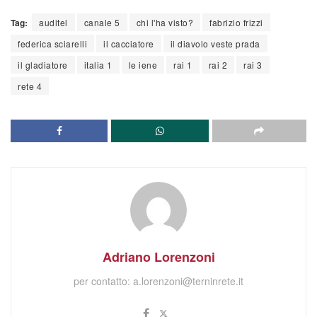
Tag:
auditel
canale 5
chi l'ha visto?
fabrizio frizzi
federica sciarelli
il cacciatore
il diavolo veste prada
il gladiatore
italia 1
le iene
rai 1
rai 2
rai 3
rete 4
Adriano Lorenzoni
per contatto:
a.lorenzoni@terninrete.it