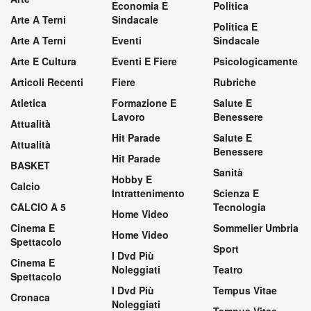
Economia E
Politica
Arte A Terni
Sindacale
Politica E
Arte A Terni
Eventi
Sindacale
Arte E Cultura
Eventi E Fiere
Psicologicamente
Articoli Recenti
Fiere
Rubriche
Atletica
Formazione E
Salute E
Lavoro
Benessere
Attualità
Hit Parade
Salute E
Attualità
Benessere
Hit Parade
BASKET
Sanità
Hobby E
Calcio
Intrattenimento
Scienza E
CALCIO A 5
Tecnologia
Home Video
Cinema E
Sommelier Umbria
Home Video
Spettacolo
Sport
I Dvd Più
Cinema E
Noleggiati
Teatro
Spettacolo
I Dvd Più
Tempus Vitae
Cronaca
Noleggiati
Tempus Vitae