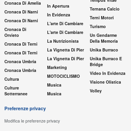
Cronaca Di Amelia
In Apertura
Ternana Calcio
Cronaca Di Narni
In Evidenza
Terni Motori
Cronaca Di Narni
L'arte Di Cambiare
Turismo
Cronaca Di
L'arte Di Cambiare
Orvieto
Un Gendarme
La Nutrizionista
Della Memoria
Cronaca Di Terni
La Vignetta Di Pier
Unika Burraco
Cronaca Di Terni
La Vignetta Di Pier
Unika Burraco E
Cronaca Umbria
Bridge
Marketing
Cronaca Umbria
Video In Evidenza
MOTOCICLISMO
Cultura
Visione Olistica
Musica
Culture
Volley
Sotterranee
Musica
Preferenze privacy
Modifica le preferenze privacy