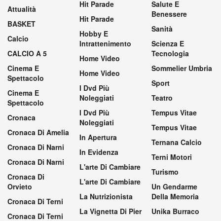
Hit Parade
Salute E
Attualità
Benessere
Hit Parade
BASKET
Sanità
Hobby E
Calcio
Intrattenimento
Scienza E
CALCIO A 5
Tecnologia
Home Video
Cinema E
Sommelier Umbria
Home Video
Spettacolo
Sport
I Dvd Più
Cinema E
Noleggiati
Teatro
Spettacolo
I Dvd Più
Tempus Vitae
Cronaca
Noleggiati
Tempus Vitae
Cronaca Di Amelia
In Apertura
Ternana Calcio
Cronaca Di Narni
In Evidenza
Terni Motori
Cronaca Di Narni
L'arte Di Cambiare
Turismo
Cronaca Di
L'arte Di Cambiare
Orvieto
Un Gendarme
La Nutrizionista
Della Memoria
Cronaca Di Terni
La Vignetta Di Pier
Unika Burraco
Cronaca Di Terni