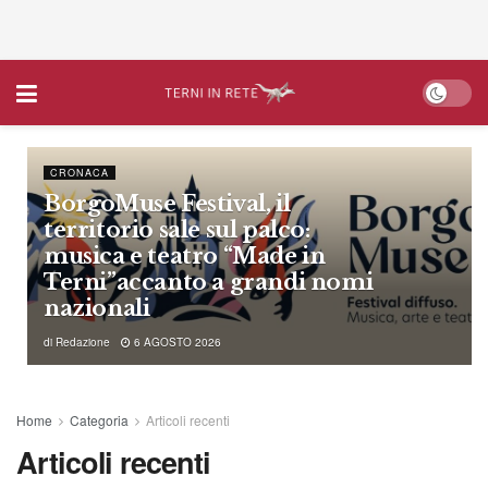
CRONACA
BorgoMuse Festival, il
territorio sale sul palco:
musica e teatro “Made in
Terni”accanto a grandi nomi
nazionali
di
Redazione
6 AGOSTO 2026
Home
Categoria
Articoli recenti
Articoli recenti