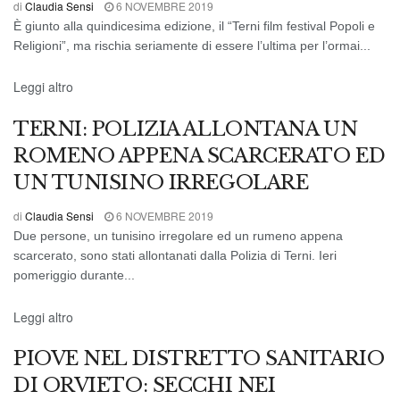
di
Claudia Sensi
6 NOVEMBRE 2019
È giunto alla quindicesima edizione, il “Terni film festival Popoli e
Religioni”, ma rischia seriamente di essere l’ultima per l’ormai...
CRONACA
Leggi altro
TERNI: POLIZIA ALLONTANA UN
ROMENO APPENA SCARCERATO ED
UN TUNISINO IRREGOLARE
di
Claudia Sensi
6 NOVEMBRE 2019
Due persone, un tunisino irregolare ed un rumeno appena
scarcerato, sono stati allontanati dalla Polizia di Terni. Ieri
pomeriggio durante...
CRONACA DI ORVIETO
Leggi altro
PIOVE NEL DISTRETTO SANITARIO
DI ORVIETO: SECCHI NEI