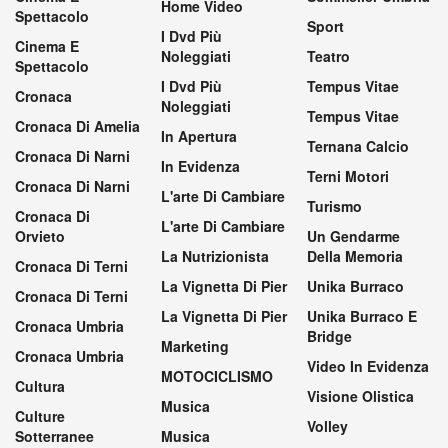
Home Video
Spettacolo
Sport
I Dvd Più
Cinema E
Noleggiati
Teatro
Spettacolo
I Dvd Più
Tempus Vitae
Cronaca
Noleggiati
Tempus Vitae
Cronaca Di Amelia
In Apertura
Ternana Calcio
Cronaca Di Narni
In Evidenza
Terni Motori
Cronaca Di Narni
L'arte Di Cambiare
Turismo
Cronaca Di
L'arte Di Cambiare
Orvieto
Un Gendarme
La Nutrizionista
Della Memoria
Cronaca Di Terni
La Vignetta Di Pier
Unika Burraco
Cronaca Di Terni
La Vignetta Di Pier
Unika Burraco E
Cronaca Umbria
Bridge
Marketing
Cronaca Umbria
Video In Evidenza
MOTOCICLISMO
Cultura
Visione Olistica
Musica
Culture
Volley
Sotterranee
Musica