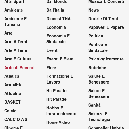
Altri Sport
Dal Mondo
Musica E Concerti
Ambiente
Dall'Italia
News
Ambiente E
Diocesi TNA
Notizie Di Terni
Turismo
Economia
Papaveri E Papere
Arte
Economia E
Politica
Arte A Terni
Sindacale
Politica E
Arte A Terni
Eventi
Sindacale
Arte E Cultura
Eventi E Fiere
Psicologicamente
Articoli Recenti
Fiere
Rubriche
Atletica
Formazione E
Salute E
Lavoro
Benessere
Attualità
Hit Parade
Salute E
Attualità
Benessere
Hit Parade
BASKET
Sanità
Hobby E
Calcio
Intrattenimento
Scienza E
CALCIO A 5
Tecnologia
Home Video
Cinema E
Sommelier Umbria