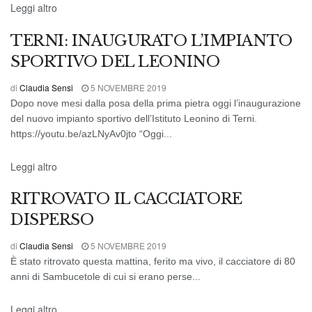
CRONACA
Leggi altro
TERNI: INAUGURATO L’IMPIANTO
SPORTIVO DEL LEONINO
di
Claudia Sensi
5 NOVEMBRE 2019
Dopo nove mesi dalla posa della prima pietra oggi l’inaugurazione
del nuovo impianto sportivo dell’Istituto Leonino di Terni.
https://youtu.be/azLNyAv0jto “Oggi...
CRONACA DI AMELIA
Leggi altro
RITROVATO IL CACCIATORE
DISPERSO
di
Claudia Sensi
5 NOVEMBRE 2019
È stato ritrovato questa mattina, ferito ma vivo, il cacciatore di 80
anni di Sambucetole di cui si erano perse...
CRONACA
Leggi altro