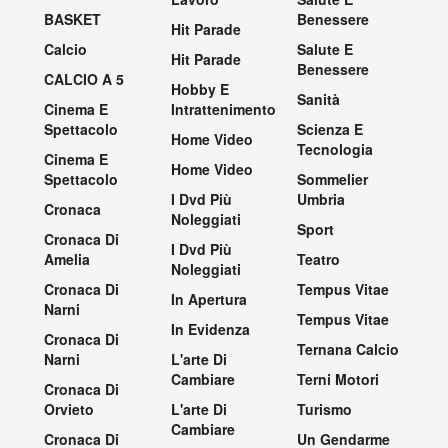
BASKET
Benessere
Hit Parade
Calcio
Salute E
Hit Parade
Benessere
CALCIO A 5
Hobby E
Sanità
Cinema E
Intrattenimento
Spettacolo
Scienza E
Home Video
Tecnologia
Cinema E
Home Video
Spettacolo
Sommelier
I Dvd Più
Umbria
Cronaca
Noleggiati
Sport
Cronaca Di
I Dvd Più
Amelia
Teatro
Noleggiati
Cronaca Di
Tempus Vitae
In Apertura
Narni
Tempus Vitae
In Evidenza
Cronaca Di
Ternana Calcio
Narni
L'arte Di
Cambiare
Terni Motori
Cronaca Di
Orvieto
L'arte Di
Turismo
Cambiare
Cronaca Di
Un Gendarme