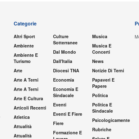
Categorie
P
Altri Sport
Culture
Musica
Mo
Sotterranee
Ambiente
Musica E
Dal Mondo
Concerti
Ambiente E
Turismo
Dall'Italia
News
Arte
Diocesi TNA
Notizie Di Terni
Arte A Terni
Economia
Papaveri E
Papere
Arte A Terni
Economia E
Sindacale
Politica
Arte E Cultura
Eventi
Politica E
Articoli Recenti
Sindacale
Eventi E Fiere
.
Atletica
Psicologicamente
Fiere
Attualità
Rubriche
Formazione E
Attualità
Lavoro
Salute E