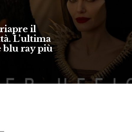
iapre il
tà. L’ultima
e blu ray più