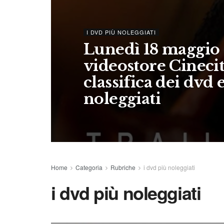
I DVD PIÙ NOLEGGIATI
Lunedì 18 maggio r
videostore Cinecit
classifica dei dvd 
noleggiati
Home
Categoria
Rubriche
i dvd più noleggiati
i dvd più noleggiati