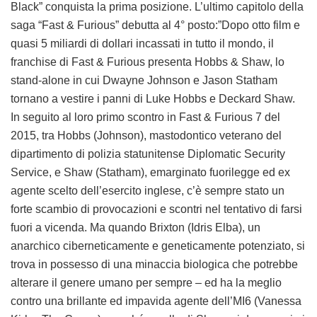
Black” conquista la prima posizione. L’ultimo capitolo della
saga “Fast & Furious” debutta al 4° posto:”Dopo otto film e
quasi 5 miliardi di dollari incassati in tutto il mondo, il
franchise di Fast & Furious presenta Hobbs & Shaw, lo
stand-alone in cui Dwayne Johnson e Jason Statham
tornano a vestire i panni di Luke Hobbs e Deckard Shaw.
In seguito al loro primo scontro in Fast & Furious 7 del
2015, tra Hobbs (Johnson), mastodontico veterano del
dipartimento di polizia statunitense Diplomatic Security
Service, e Shaw (Statham), emarginato fuorilegge ed ex
agente scelto dell’esercito inglese, c’è sempre stato un
forte scambio di provocazioni e scontri nel tentativo di farsi
fuori a vicenda. Ma quando Brixton (Idris Elba), un
anarchico ciberneticamente e geneticamente potenziato, si
trova in possesso di una minaccia biologica che potrebbe
alterare il genere umano per sempre – ed ha la meglio
contro una brillante ed impavida agente dell’MI6 (Vanessa