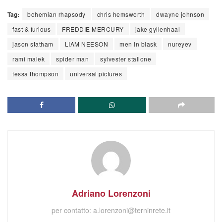
Tag:
bohemian rhapsody
chris hemsworth
dwayne johnson
fast & furious
FREDDIE MERCURY
jake gyllenhaal
jason statham
LIAM NEESON
men in blask
nureyev
rami malek
spider man
sylvester stallone
tessa thompson
universal pictures
Adriano Lorenzoni
per contatto:
a.lorenzoni@terninrete.it