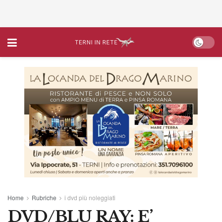
Home
Rubriche
i dvd più noleggiati
DVD/BLU RAY: E’