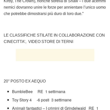
Kirby, The Crown), nonché sorella di Shaw – i due acerrimi
nemici dovranno unire le forze per annientare l’unico uomo
che potrebbe dimostrarsi più duro di loro due.”
LE CLASSIFICHE STILATE IN COLLABORAZIONE CON
CINECITTA’, VIDEO STORE DI TERNI
20° POSTO EX AEQUO
BumbleBee RE 1 settimana
Toy Story 4 -6 posti 3 settimane
Animali fantastici – I crimini di Grindelwald RE 1