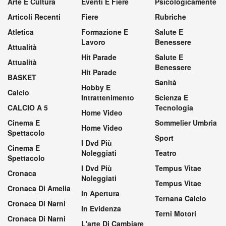
Arte E Cultura
Eventi E Fiere
Psicologicamente
Articoli Recenti
Fiere
Rubriche
Atletica
Formazione E
Salute E
Lavoro
Benessere
Attualità
Hit Parade
Salute E
Attualità
Benessere
Hit Parade
BASKET
Sanità
Hobby E
Calcio
Intrattenimento
Scienza E
CALCIO A 5
Tecnologia
Home Video
Cinema E
Sommelier Umbria
Home Video
Spettacolo
Sport
I Dvd Più
Cinema E
Noleggiati
Teatro
Spettacolo
I Dvd Più
Tempus Vitae
Cronaca
Noleggiati
Tempus Vitae
Cronaca Di Amelia
In Apertura
Ternana Calcio
Cronaca Di Narni
In Evidenza
Terni Motori
Cronaca Di Narni
L'arte Di Cambiare