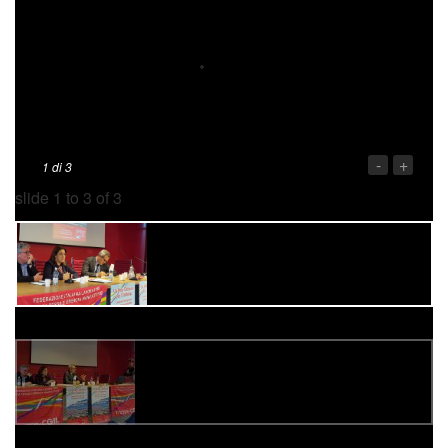
-
+
1
di 3
“A Bilbao ci andiamo a vedere il museo”. La citazione della
Presidente della regione , Catiuscia Marini, è per il
Guggenheim, sorto nella città basca, alla fine degli anni 90,
al culmine di una crisi devastante che aveva investito
quella che era una delle città industriali più importanti di