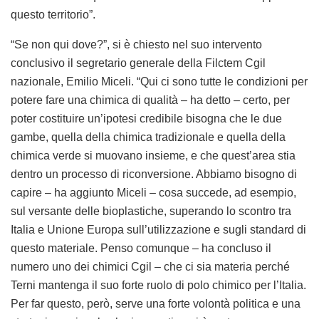
sul versante delle bioplastiche, superando lo scontro tra
Italia e Unione Europa sull’utilizzazione e sugli standard di
questo materiale. Penso comunque – ha concluso il
numero uno dei chimici Cgil – che ci sia materia perché
Terni mantenga il suo forte ruolo di polo chimico per l’Italia.
Per far questo, però, serve una forte volontà politica e una
strategia nazionale che in questi anni è purtroppo
mancata”.
Tag:
acciaio
beaulieu
bilbao
cgil
guggenheim
novamont
polo chimico
tarkett
Terni
treofan