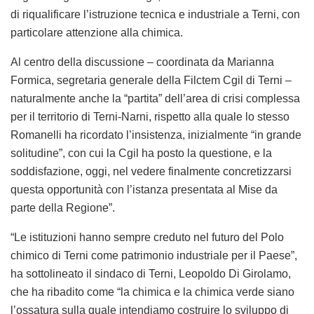
parte della Regione”.
“Le istituzioni hanno sempre creduto nel futuro del Polo
chimico di Terni come patrimonio industriale per il Paese”,
ha sottolineato il sindaco di Terni, Leopoldo Di Girolamo,
che ha ribadito come “la chimica e la chimica verde siano
l’ossatura sulla quale intendiamo costruire lo sviluppo di
questo territorio”.
“Se non qui dove?”, si è chiesto nel suo intervento
conclusivo il segretario generale della Filctem Cgil
nazionale, Emilio Miceli. “Qui ci sono tutte le condizioni per
potere fare una chimica di qualità – ha detto – certo, per
poter costituire un’ipotesi credibile bisogna che le due
gambe, quella della chimica tradizionale e quella della
chimica verde si muovano insieme, e che quest’area stia
dentro un processo di riconversione. Abbiamo bisogno di
capire – ha aggiunto Miceli – cosa succede, ad esempio,