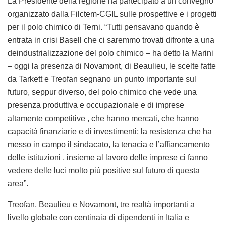
messo in campo il sindacato, la tenacia e l’affiancamento
delle istituzioni , insieme al lavoro delle imprese ci fanno
vedere delle luci molto più positive sul futuro di questa
area”.
Treofan, Beaulieu e Novamont, tre realtà importanti a
livello globale con centinaia di dipendenti in Italia e
migliaia nel mondo, che su Terni intendono continuare a
puntare e investire, ma che indicano alcune criticità da
risolvere: costi energetici, burocrazia e incertezza
normativa, nodi sui quali ha insistito in particolare Antonio
Paruolo di Treofan. Ma anche il mancato rispetto delle
regole, tema posto con forza da Marco Versali, manager di
Novamont, che ha mostrato alla platea alcune buste della
spesa (l’azienda produce infatti buste biodegradabili),
raccolte in varie parti di Italia e tutte “fuorilegge”, come è –
ha specificato – nel 60% dei casi nel nostro paese.