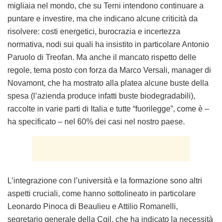
L’integrazione con l’università e la formazione sono altri
aspetti cruciali, come hanno sottolineato in particolare
Leonardo Pinoca di Beaulieu e Attilio Romanelli,
segretario generale della Cgil, che ha indicato la necessità
di riqualificare l’istruzione tecnica e industriale a Terni, con
particolare attenzione alla chimica.
Al centro della discussione – coordinata da Marianna
Formica, segretaria generale della Filctem Cgil di Terni –
naturalmente anche la “partita” dell’area di crisi complessa
per il territorio di Terni-Narni, rispetto alla quale lo stesso
Romanelli ha ricordato l’insistenza, inizialmente “in grande
solitudine”, con cui la Cgil ha posto la questione, e la
soddisfazione, oggi, nel vedere finalmente concretizzarsi
questa opportunità con l’istanza presentata al Mise da