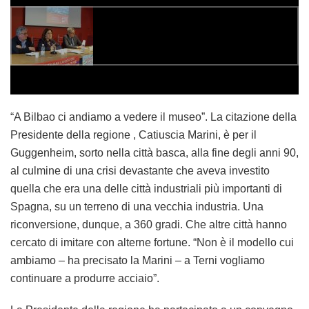
Spagna, su un terreno di una vecchia industria. Una
riconversione, dunque, a 360 gradi. Che altre città hanno
cercato di imitare con alterne fortune. “Non è il modello cui
ambiamo – ha precisato la Marini – a Terni vogliamo
continuare a produrre acciaio”.
La Presidente della regione ha partecipato a un convegno
organizzato dalla Filctem-CGIL sulle prospettive e i progetti
per il polo chimico di Terni. “Tutti pensavano quando è
entrata in crisi Basell che ci saremmo trovati difronte a una
deindustrializzazione del polo chimico – ha detto la Marini
– oggi la presenza di Novamont, di Beaulieu, le scelte fatte
da Tarkett e Treofan segnano un punto importante sul
futuro, seppur diverso, del polo chimico che vede una
presenza produttiva e occupazionale e di imprese
altamente competitive , che hanno mercati, che hanno
capacità finanziarie e di investimenti; la resistenza che ha