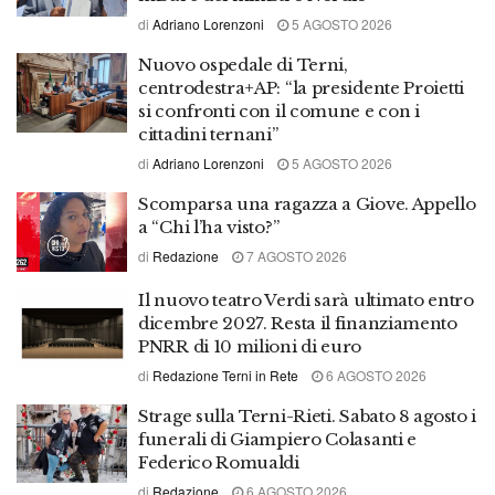
di
Adriano Lorenzoni
5 AGOSTO 2026
Nuovo ospedale di Terni,
centrodestra+AP: “la presidente Proietti
si confronti con il comune e con i
cittadini ternani”
di
Adriano Lorenzoni
5 AGOSTO 2026
Scomparsa una ragazza a Giove. Appello
a “Chi l’ha visto?”
di
Redazione
7 AGOSTO 2026
Il nuovo teatro Verdi sarà ultimato entro
dicembre 2027. Resta il finanziamento
PNRR di 10 milioni di euro
di
Redazione Terni in Rete
6 AGOSTO 2026
Strage sulla Terni-Rieti. Sabato 8 agosto i
funerali di Giampiero Colasanti e
Federico Romualdi
di
Redazione
6 AGOSTO 2026