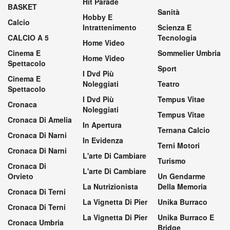
Hit Parade
BASKET
Sanità
Hobby E
Calcio
Intrattenimento
Scienza E
CALCIO A 5
Tecnologia
Home Video
Cinema E
Sommelier Umbria
Home Video
Spettacolo
Sport
I Dvd Più
Cinema E
Noleggiati
Teatro
Spettacolo
I Dvd Più
Tempus Vitae
Cronaca
Noleggiati
Tempus Vitae
Cronaca Di Amelia
In Apertura
Ternana Calcio
Cronaca Di Narni
In Evidenza
Terni Motori
Cronaca Di Narni
L'arte Di Cambiare
Turismo
Cronaca Di
L'arte Di Cambiare
Orvieto
Un Gendarme
La Nutrizionista
Della Memoria
Cronaca Di Terni
La Vignetta Di Pier
Unika Burraco
Cronaca Di Terni
La Vignetta Di Pier
Unika Burraco E
Cronaca Umbria
Bridge