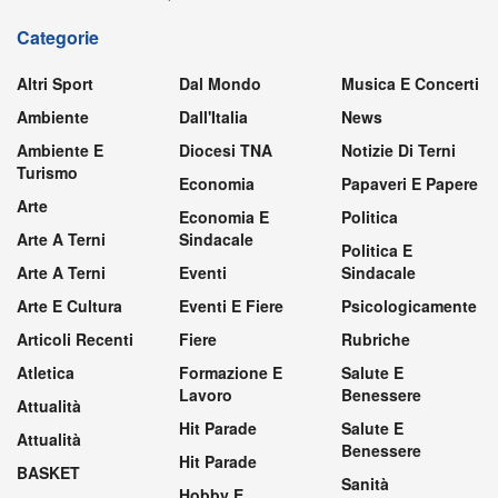
Categorie
Altri Sport
Dal Mondo
Musica E Concerti
Ambiente
Dall'Italia
News
Ambiente E
Diocesi TNA
Notizie Di Terni
Turismo
Economia
Papaveri E Papere
Arte
Economia E
Politica
Arte A Terni
Sindacale
Politica E
Arte A Terni
Eventi
Sindacale
Arte E Cultura
Eventi E Fiere
Psicologicamente
Articoli Recenti
Fiere
Rubriche
Atletica
Formazione E
Salute E
Lavoro
Benessere
Attualità
Hit Parade
Salute E
Attualità
Benessere
Hit Parade
BASKET
Sanità
Hobby E