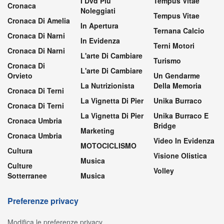
I Dvd Più
Tempus Vitae
Cronaca
Noleggiati
Tempus Vitae
Cronaca Di Amelia
In Apertura
Ternana Calcio
Cronaca Di Narni
In Evidenza
Terni Motori
Cronaca Di Narni
L'arte Di Cambiare
Turismo
Cronaca Di
L'arte Di Cambiare
Orvieto
Un Gendarme
La Nutrizionista
Della Memoria
Cronaca Di Terni
La Vignetta Di Pier
Unika Burraco
Cronaca Di Terni
La Vignetta Di Pier
Unika Burraco E
Cronaca Umbria
Bridge
Marketing
Cronaca Umbria
Video In Evidenza
MOTOCICLISMO
Cultura
Visione Olistica
Musica
Culture
Volley
Sotterranee
Musica
Preferenze privacy
Modifica le preferenze privacy