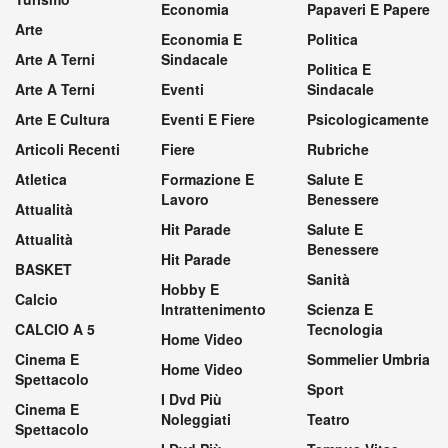
Economia
Papaveri E Papere
Arte
Economia E
Politica
Arte A Terni
Sindacale
Politica E
Arte A Terni
Eventi
Sindacale
Arte E Cultura
Eventi E Fiere
Psicologicamente
Articoli Recenti
Fiere
Rubriche
Atletica
Formazione E
Salute E
Lavoro
Benessere
Attualità
Hit Parade
Salute E
Attualità
Benessere
Hit Parade
BASKET
Sanità
Hobby E
Calcio
Intrattenimento
Scienza E
CALCIO A 5
Tecnologia
Home Video
Cinema E
Sommelier Umbria
Home Video
Spettacolo
Sport
I Dvd Più
Cinema E
Noleggiati
Teatro
Spettacolo