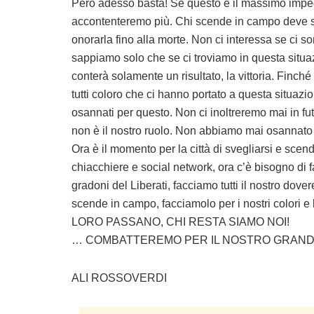
Però adesso basta! Se questo è il massimo impeg
accontenteremo più. Chi scende in campo deve sa
onorarla fino alla morte. Non ci interessa se ci so
sappiamo solo che se ci troviamo in questa situa
conterà solamente un risultato, la vittoria. Finch
tutti coloro che ci hanno portato a questa situazi
osannati per questo. Non ci inoltreremo mai in fu
non è il nostro ruolo. Non abbiamo mai osannato g
Ora è il momento per la città di svegliarsi e sce
chiacchiere e social network, ora c’è bisogno di fat
gradoni del Liberati, facciamo tutti il nostro dove
scende in campo, facciamolo per i nostri colori e l
LORO PASSANO, CHI RESTA SIAMO NOI!
… COMBATTEREMO PER IL NOSTRO GRANDE
ALI ROSSOVERDI