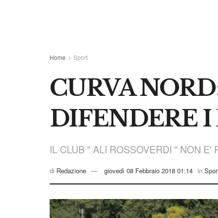
Home
Sport
CURVA NORD:
DIFENDERE I
IL CLUB " ALI ROSSOVERDI " NON E'
di
Redazione
giovedì 08 Febbraio 2018 01:14
in
Spor