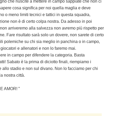
no che riuscite a mettere in campo sappiate che non ci
pere cosa significa per noi quella maglia e deve
no o meno limiti tecnici e tattici in questa squadra,
zione non è di certo colpa nostra. Da adesso in poi
é non arriveremo alla salvezza non avremo più rispetto per
one. Fare risultato sarà solo un dovere, non sarete di certo
tili polemiche su chi sia meglio in panchina o in campo,
iocatori e allenatori e non lo faremo mai.
ndere in campo per difendere la categoria. Basta
ti! Sabato è la prima di diciotto finali, riempiamo i
re allo stadio e non sul divano. Non lo facciamo per chi
a nostra città.
 AMOR! ”