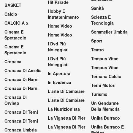
Hit Parade
BASKET
Sanità
Hobby E
Calcio
Intrattenimento
Scienza E
CALCIO A 5
Tecnologia
Home Video
Cinema E
Sommelier Umbria
Home Video
Spettacolo
Sport
I Dvd Più
Cinema E
Noleggiati
Teatro
Spettacolo
I Dvd Più
Tempus Vitae
Cronaca
Noleggiati
Tempus Vitae
Cronaca Di Amelia
In Apertura
Ternana Calcio
Cronaca Di Narni
In Evidenza
Terni Motori
Cronaca Di Narni
L'arte Di Cambiare
Turismo
Cronaca Di
L'arte Di Cambiare
Orvieto
Un Gendarme
La Nutrizionista
Della Memoria
Cronaca Di Terni
La Vignetta Di Pier
Unika Burraco
Cronaca Di Terni
La Vignetta Di Pier
Unika Burraco E
Cronaca Umbria
Bridge