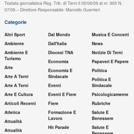
Testata giornalistica Reg. Trib. di Terni il 05/06/09 al nr. 905 N.
07/09 – Direttore Responsabile: Marcello Guerrieri
Categorie
Altri Sport
Dal Mondo
Musica E Concerti
Ambiente
Dall'Italia
News
Ambiente E
Diocesi TNA
Notizie Di Terni
Turismo
Economia
Papaveri E Papere
Arte
Economia E
Politica
Arte A Terni
Sindacale
Politica E
Arte A Terni
Eventi
Sindacale
Arte E Cultura
Eventi E Fiere
Psicologicamente
Articoli Recenti
Fiere
Rubriche
Atletica
Formazione E
Salute E
Lavoro
Benessere
Attualità
Hit Parade
Salute E
Attualità
Benessere