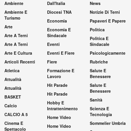
Ambiente
Dall'Italia
News
Ambiente E
Diocesi TNA
Notizie Di Terni
Turismo
Economia
Papaveri E Papere
Arte
Economia E
Politica
Arte A Terni
Sindacale
Politica E
Arte A Terni
Eventi
Sindacale
Arte E Cultura
Eventi E Fiere
Psicologicamente
Articoli Recenti
Fiere
Rubriche
Atletica
Formazione E
Salute E
Lavoro
Benessere
Attualità
Hit Parade
Salute E
Attualità
Benessere
Hit Parade
BASKET
Sanità
Hobby E
Calcio
Intrattenimento
Scienza E
CALCIO A 5
Tecnologia
Home Video
Cinema E
Sommelier Umbria
Home Video
Spettacolo