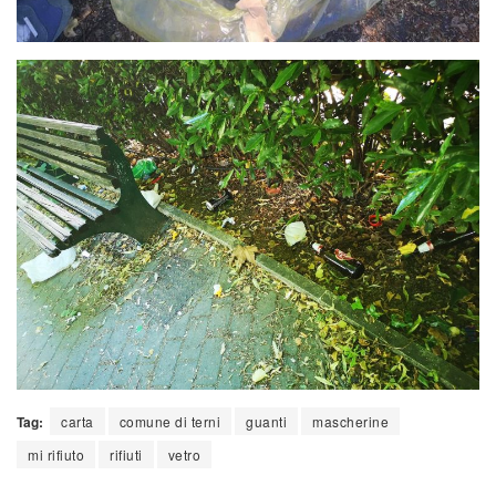
Tag:
carta
comune di terni
guanti
mascherine
mi rifiuto
rifiuti
vetro