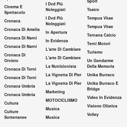
Sport
I Dvd Più
Cinema E
Noleggiati
Teatro
Spettacolo
I Dvd Più
Tempus Vitae
Cronaca
Noleggiati
Tempus Vitae
Cronaca Di Amelia
In Apertura
Ternana Calcio
Cronaca Di Narni
In Evidenza
Terni Motori
Cronaca Di Narni
L'arte Di Cambiare
Turismo
Cronaca Di
L'arte Di Cambiare
Orvieto
Un Gendarme
La Nutrizionista
Della Memoria
Cronaca Di Terni
La Vignetta Di Pier
Unika Burraco
Cronaca Di Terni
La Vignetta Di Pier
Unika Burraco E
Cronaca Umbria
Bridge
Marketing
Cronaca Umbria
Video In Evidenza
MOTOCICLISMO
Cultura
Visione Olistica
Musica
Culture
Volley
Sotterranee
Musica