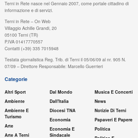
Terni in Rete nasce nel Gennaio 2007, come portale cittadino di
informazione e di servizi.
Terni in Rete – On Web
Villaggio Achille Grandi, 20
05100 Terni (TR)
P.IVA 01417770557
Contatti (+39) 335 7015948
Testata giornalistica Reg. Trib. di Terni il 05/06/09 al nr. 905 N.
07/09 – Direttore Responsabile: Marcello Guerrieri
Categorie
Altri Sport
Dal Mondo
Musica E Concerti
Ambiente
Dall'Italia
News
Ambiente E
Diocesi TNA
Notizie Di Terni
Turismo
Economia
Papaveri E Papere
Arte
Economia E
Politica
Arte A Terni
Sindacale
Politica E