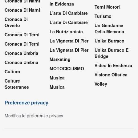
Cronaca Di Narni
In Evidenza
Terni Motori
Cronaca Di Narni
L'arte Di Cambiare
Turismo
Cronaca Di
L'arte Di Cambiare
Orvieto
Un Gendarme
La Nutrizionista
Della Memoria
Cronaca Di Terni
La Vignetta Di Pier
Unika Burraco
Cronaca Di Terni
La Vignetta Di Pier
Unika Burraco E
Cronaca Umbria
Bridge
Marketing
Cronaca Umbria
Video In Evidenza
MOTOCICLISMO
Cultura
Visione Olistica
Musica
Culture
Volley
Sotterranee
Musica
Preferenze privacy
Modifica le preferenze privacy