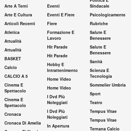
Arte A Terni
Eventi
Sindacale
Arte E Cultura
Eventi E Fiere
Psicologicamente
Articoli Recenti
Fiere
Rubriche
Atletica
Formazione E
Salute E
Lavoro
Benessere
Attualità
Hit Parade
Salute E
Attualità
Benessere
Hit Parade
BASKET
Sanità
Hobby E
Calcio
Intrattenimento
Scienza E
CALCIO A 5
Tecnologia
Home Video
Cinema E
Sommelier Umbria
Home Video
Spettacolo
Sport
I Dvd Più
Cinema E
Noleggiati
Teatro
Spettacolo
I Dvd Più
Tempus Vitae
Cronaca
Noleggiati
Tempus Vitae
Cronaca Di Amelia
In Apertura
Ternana Calcio