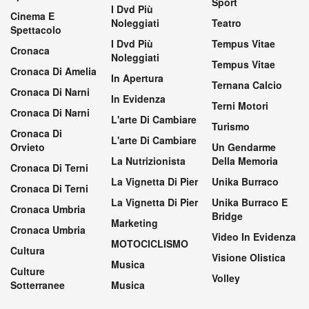
Sport
I Dvd Più
Cinema E
Noleggiati
Teatro
Spettacolo
I Dvd Più
Tempus Vitae
Cronaca
Noleggiati
Tempus Vitae
Cronaca Di Amelia
In Apertura
Ternana Calcio
Cronaca Di Narni
In Evidenza
Terni Motori
Cronaca Di Narni
L'arte Di Cambiare
Turismo
Cronaca Di
L'arte Di Cambiare
Orvieto
Un Gendarme
La Nutrizionista
Della Memoria
Cronaca Di Terni
La Vignetta Di Pier
Unika Burraco
Cronaca Di Terni
La Vignetta Di Pier
Unika Burraco E
Cronaca Umbria
Bridge
Marketing
Cronaca Umbria
Video In Evidenza
MOTOCICLISMO
Cultura
Visione Olistica
Musica
Culture
Volley
Sotterranee
Musica