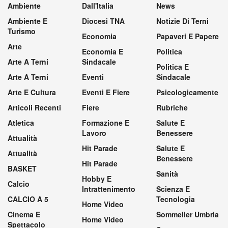
Ambiente
Dall'Italia
News
Ambiente E
Diocesi TNA
Notizie Di Terni
Turismo
Economia
Papaveri E Papere
Arte
Economia E
Politica
Arte A Terni
Sindacale
Politica E
Arte A Terni
Eventi
Sindacale
Arte E Cultura
Eventi E Fiere
Psicologicamente
Articoli Recenti
Fiere
Rubriche
Atletica
Formazione E
Salute E
Lavoro
Benessere
Attualità
Hit Parade
Salute E
Attualità
Benessere
Hit Parade
BASKET
Sanità
Hobby E
Calcio
Intrattenimento
Scienza E
CALCIO A 5
Tecnologia
Home Video
Cinema E
Sommelier Umbria
Home Video
Spettacolo