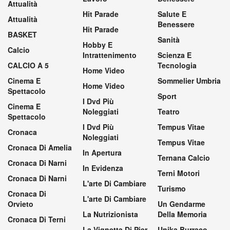
Attualità
Hit Parade
Salute E
Attualità
Benessere
Hit Parade
BASKET
Sanità
Hobby E
Calcio
Intrattenimento
Scienza E
CALCIO A 5
Tecnologia
Home Video
Cinema E
Sommelier Umbria
Home Video
Spettacolo
Sport
I Dvd Più
Cinema E
Noleggiati
Teatro
Spettacolo
I Dvd Più
Tempus Vitae
Cronaca
Noleggiati
Tempus Vitae
Cronaca Di Amelia
In Apertura
Ternana Calcio
Cronaca Di Narni
In Evidenza
Terni Motori
Cronaca Di Narni
L'arte Di Cambiare
Turismo
Cronaca Di
L'arte Di Cambiare
Orvieto
Un Gendarme
La Nutrizionista
Della Memoria
Cronaca Di Terni
La Vignetta Di Pier
Unika Burraco