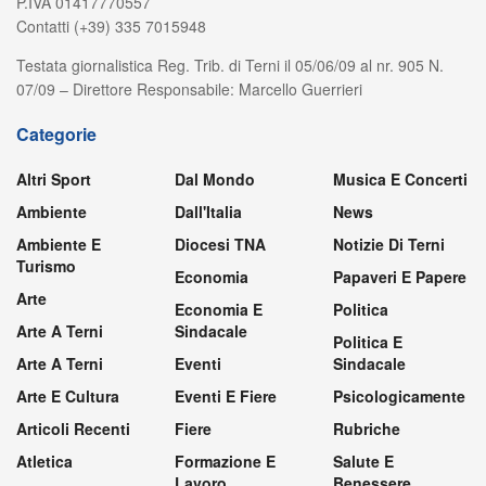
P.IVA 01417770557
Contatti (+39) 335 7015948
Testata giornalistica Reg. Trib. di Terni il 05/06/09 al nr. 905 N.
07/09 – Direttore Responsabile: Marcello Guerrieri
Categorie
Altri Sport
Dal Mondo
Musica E Concerti
Ambiente
Dall'Italia
News
Ambiente E
Diocesi TNA
Notizie Di Terni
Turismo
Economia
Papaveri E Papere
Arte
Economia E
Politica
Arte A Terni
Sindacale
Politica E
Arte A Terni
Eventi
Sindacale
Arte E Cultura
Eventi E Fiere
Psicologicamente
Articoli Recenti
Fiere
Rubriche
Atletica
Formazione E
Salute E
Lavoro
Benessere