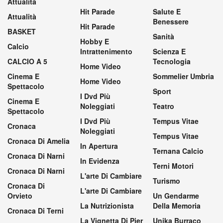
Attualità
Hit Parade
Salute E
Attualità
Benessere
Hit Parade
BASKET
Sanità
Hobby E
Calcio
Intrattenimento
Scienza E
CALCIO A 5
Tecnologia
Home Video
Cinema E
Sommelier Umbria
Home Video
Spettacolo
Sport
I Dvd Più
Cinema E
Noleggiati
Teatro
Spettacolo
I Dvd Più
Tempus Vitae
Cronaca
Noleggiati
Tempus Vitae
Cronaca Di Amelia
In Apertura
Ternana Calcio
Cronaca Di Narni
In Evidenza
Terni Motori
Cronaca Di Narni
L'arte Di Cambiare
Turismo
Cronaca Di
L'arte Di Cambiare
Orvieto
Un Gendarme
La Nutrizionista
Della Memoria
Cronaca Di Terni
La Vignetta Di Pier
Unika Burraco