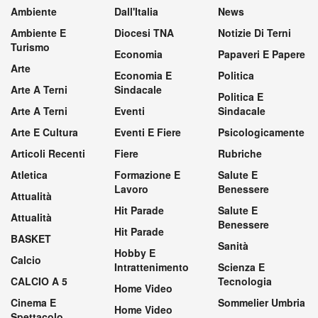
Ambiente
Dall'Italia
News
Ambiente E
Diocesi TNA
Notizie Di Terni
Turismo
Economia
Papaveri E Papere
Arte
Economia E
Politica
Arte A Terni
Sindacale
Politica E
Arte A Terni
Eventi
Sindacale
Arte E Cultura
Eventi E Fiere
Psicologicamente
Articoli Recenti
Fiere
Rubriche
Atletica
Formazione E
Salute E
Lavoro
Benessere
Attualità
Hit Parade
Salute E
Attualità
Benessere
Hit Parade
BASKET
Sanità
Hobby E
Calcio
Intrattenimento
Scienza E
CALCIO A 5
Tecnologia
Home Video
Cinema E
Sommelier Umbria
Home Video
Spettacolo