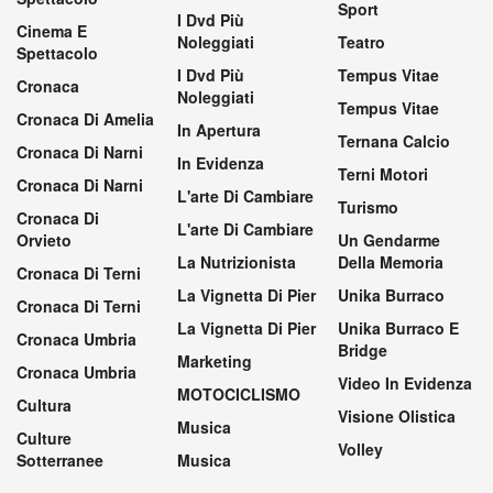
Sport
I Dvd Più
Cinema E
Noleggiati
Teatro
Spettacolo
I Dvd Più
Tempus Vitae
Cronaca
Noleggiati
Tempus Vitae
Cronaca Di Amelia
In Apertura
Ternana Calcio
Cronaca Di Narni
In Evidenza
Terni Motori
Cronaca Di Narni
L'arte Di Cambiare
Turismo
Cronaca Di
L'arte Di Cambiare
Orvieto
Un Gendarme
La Nutrizionista
Della Memoria
Cronaca Di Terni
La Vignetta Di Pier
Unika Burraco
Cronaca Di Terni
La Vignetta Di Pier
Unika Burraco E
Cronaca Umbria
Bridge
Marketing
Cronaca Umbria
Video In Evidenza
MOTOCICLISMO
Cultura
Visione Olistica
Musica
Culture
Volley
Sotterranee
Musica