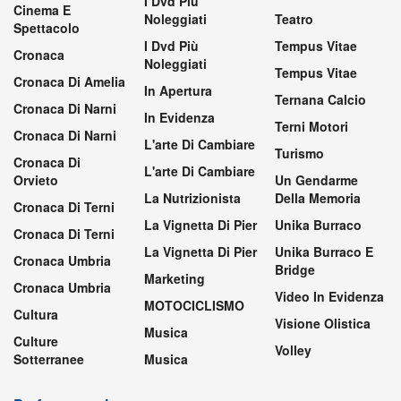
I Dvd Più
Cinema E
Noleggiati
Teatro
Spettacolo
I Dvd Più
Tempus Vitae
Cronaca
Noleggiati
Tempus Vitae
Cronaca Di Amelia
In Apertura
Ternana Calcio
Cronaca Di Narni
In Evidenza
Terni Motori
Cronaca Di Narni
L'arte Di Cambiare
Turismo
Cronaca Di
L'arte Di Cambiare
Orvieto
Un Gendarme
La Nutrizionista
Della Memoria
Cronaca Di Terni
La Vignetta Di Pier
Unika Burraco
Cronaca Di Terni
La Vignetta Di Pier
Unika Burraco E
Cronaca Umbria
Bridge
Marketing
Cronaca Umbria
Video In Evidenza
MOTOCICLISMO
Cultura
Visione Olistica
Musica
Culture
Volley
Sotterranee
Musica