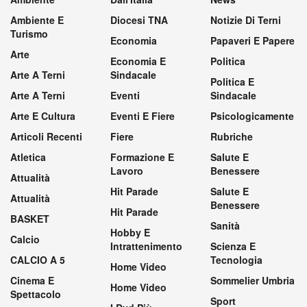
Ambiente E
Diocesi TNA
Notizie Di Terni
Turismo
Economia
Papaveri E Papere
Arte
Economia E
Politica
Arte A Terni
Sindacale
Politica E
Arte A Terni
Eventi
Sindacale
Arte E Cultura
Eventi E Fiere
Psicologicamente
Articoli Recenti
Fiere
Rubriche
Atletica
Formazione E
Salute E
Lavoro
Benessere
Attualità
Hit Parade
Salute E
Attualità
Benessere
Hit Parade
BASKET
Sanità
Hobby E
Calcio
Intrattenimento
Scienza E
CALCIO A 5
Tecnologia
Home Video
Cinema E
Sommelier Umbria
Home Video
Spettacolo
Sport