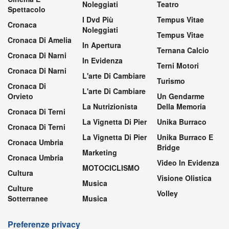
Noleggiati
Teatro
Spettacolo
I Dvd Più
Tempus Vitae
Cronaca
Noleggiati
Tempus Vitae
Cronaca Di Amelia
In Apertura
Ternana Calcio
Cronaca Di Narni
In Evidenza
Terni Motori
Cronaca Di Narni
L'arte Di Cambiare
Turismo
Cronaca Di
L'arte Di Cambiare
Orvieto
Un Gendarme
La Nutrizionista
Della Memoria
Cronaca Di Terni
La Vignetta Di Pier
Unika Burraco
Cronaca Di Terni
La Vignetta Di Pier
Unika Burraco E
Cronaca Umbria
Bridge
Marketing
Cronaca Umbria
Video In Evidenza
MOTOCICLISMO
Cultura
Visione Olistica
Musica
Culture
Volley
Sotterranee
Musica
Preferenze privacy