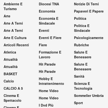
Ambiente E
Diocesi TNA
Notizie Di Terni
Turismo
Economia
Papaveri E Papere
Arte
Economia E
Politica
Arte A Terni
Sindacale
Politica E
Arte A Terni
Eventi
Sindacale
Arte E Cultura
Eventi E Fiere
Psicologicamente
Articoli Recenti
Fiere
Rubriche
Atletica
Formazione E
Salute E
Lavoro
Benessere
Attualità
Hit Parade
Salute E
Attualità
Benessere
Hit Parade
BASKET
Sanità
Hobby E
Calcio
Intrattenimento
Scienza E
CALCIO A 5
Tecnologia
Home Video
Cinema E
Sommelier Umbria
Home Video
Spettacolo
Sport
I Dvd Più
Cinema E