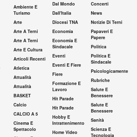
Dal Mondo
Concerti
Ambiente E
Turismo
Dall'Italia
News
Arte
Diocesi TNA
Notizie Di Terni
Arte A Terni
Economia
Papaveri E
Papere
Arte A Terni
Economia E
Sindacale
Politica
Arte E Cultura
Eventi
Politica E
Articoli Recenti
Sindacale
Eventi E Fiere
.
Atletica
Psicologicamente
Fiere
Attualità
Rubriche
Formazione E
Attualità
Lavoro
Salute E
BASKET
Benessere
Hit Parade
Calcio
Salute E
Hit Parade
Benessere
CALCIO A 5
Hobby E
Sanità
Cinema E
Intrattenimento
Spettacolo
Scienza E
Home Video
Tecnologia