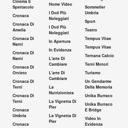
Cinema E
Home Video
Spettacolo
Sommelier
I Dvd Più
Umbria
Cronaca
Noleggiati
Sport
Cronaca Di
I Dvd Più
Amelia
Teatro
Noleggiati
Cronaca Di
Tempus Vitae
In Apertura
Narni
Tempus Vitae
In Evidenza
Cronaca Di
Ternana Calcio
Narni
L'arte Di
Cambiare
Terni Motori
Cronaca Di
Orvieto
L'arte Di
Turismo
Cambiare
Cronaca Di
Un Gendarme
Terni
La
Della Memoria
Nutrizionista
Cronaca Di
Unika Burraco
Terni
La Vignetta Di
Unika Burraco
Pier
Cronaca
E Bridge
Umbria
La Vignetta Di
Video In
Pier
Cronaca
Evidenza