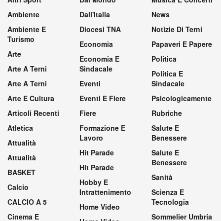
Ambiente
Dall'Italia
News
Ambiente E
Diocesi TNA
Notizie Di Terni
Turismo
Economia
Papaveri E Papere
Arte
Economia E
Politica
Arte A Terni
Sindacale
Politica E
Arte A Terni
Eventi
Sindacale
Arte E Cultura
Eventi E Fiere
Psicologicamente
Articoli Recenti
Fiere
Rubriche
Atletica
Formazione E
Salute E
Lavoro
Benessere
Attualità
Hit Parade
Salute E
Attualità
Benessere
Hit Parade
BASKET
Sanità
Hobby E
Calcio
Intrattenimento
Scienza E
CALCIO A 5
Tecnologia
Home Video
Cinema E
Sommelier Umbria