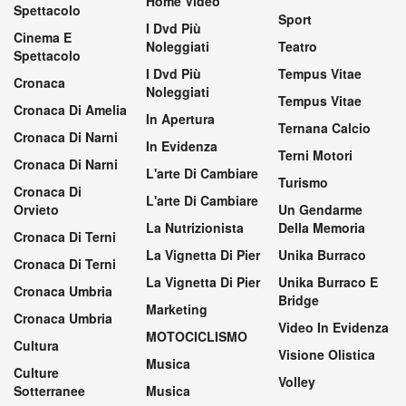
Home Video
Spettacolo
Sport
I Dvd Più
Cinema E
Noleggiati
Teatro
Spettacolo
I Dvd Più
Tempus Vitae
Cronaca
Noleggiati
Tempus Vitae
Cronaca Di Amelia
In Apertura
Ternana Calcio
Cronaca Di Narni
In Evidenza
Terni Motori
Cronaca Di Narni
L'arte Di Cambiare
Turismo
Cronaca Di
L'arte Di Cambiare
Orvieto
Un Gendarme
La Nutrizionista
Della Memoria
Cronaca Di Terni
La Vignetta Di Pier
Unika Burraco
Cronaca Di Terni
La Vignetta Di Pier
Unika Burraco E
Cronaca Umbria
Bridge
Marketing
Cronaca Umbria
Video In Evidenza
MOTOCICLISMO
Cultura
Visione Olistica
Musica
Culture
Volley
Sotterranee
Musica