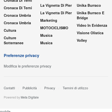
Cronaca Di Terni
La Vignetta Di Pier
Unika Burraco
Cronaca Di Terni
La Vignetta Di Pier
Unika Burraco E
Cronaca Umbria
Bridge
Marketing
Cronaca Umbria
Video In Evidenza
MOTOCICLISMO
Cultura
Visione Olistica
Musica
Culture
Volley
Sotterranee
Musica
Preferenze privacy
Modifica le preferenze privacy
Contatti
Pubblicità
Privacy
Termini di utilizzo
Powered by
Meta Digitale