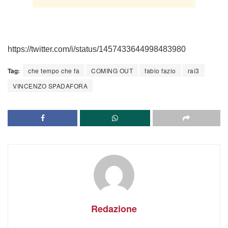
https://twitter.com/i/status/1457433644998483980
Tag:
che tempo che fa
COMING OUT
fabio fazio
rai3
VINCENZO SPADAFORA
Redazione