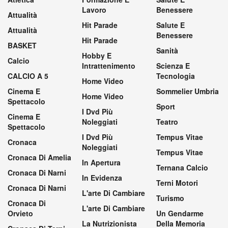
Lavoro
Benessere
Attualità
Hit Parade
Salute E
Attualità
Benessere
Hit Parade
BASKET
Sanità
Hobby E
Calcio
Intrattenimento
Scienza E
CALCIO A 5
Tecnologia
Home Video
Cinema E
Sommelier Umbria
Home Video
Spettacolo
Sport
I Dvd Più
Cinema E
Noleggiati
Teatro
Spettacolo
I Dvd Più
Tempus Vitae
Cronaca
Noleggiati
Tempus Vitae
Cronaca Di Amelia
In Apertura
Ternana Calcio
Cronaca Di Narni
In Evidenza
Terni Motori
Cronaca Di Narni
L'arte Di Cambiare
Turismo
Cronaca Di
L'arte Di Cambiare
Orvieto
Un Gendarme
La Nutrizionista
Della Memoria