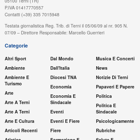
05100 Terni (TR)
P.IVA 01417770557
Contatti (+39) 335 7015948
Testata giornalistica Reg. Trib. di Terni il 05/06/09 al nr. 905 N.
07/09 – Direttore Responsabile: Marcello Guerrieri
Categorie
Altri Sport
Dal Mondo
Musica E Concerti
Ambiente
Dall'Italia
News
Ambiente E
Diocesi TNA
Notizie Di Terni
Turismo
Economia
Papaveri E Papere
Arte
Economia E
Politica
Arte A Terni
Sindacale
Politica E
Arte A Terni
Eventi
Sindacale
Arte E Cultura
Eventi E Fiere
Psicologicamente
Articoli Recenti
Fiere
Rubriche
Atletica
Formazione E
Salute E