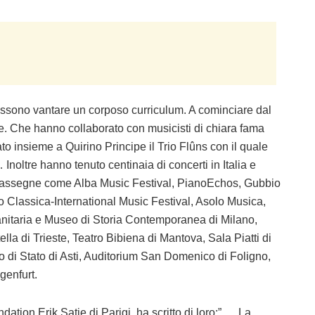
ossono vantare un corposo curriculum. A cominciare dal
e. Che hanno collaborato con musicisti di chiara fama
insieme a Quirino Principe il Trio Flûns con il quale
noltre hanno tenuto centinaia di concerti in Italia e
e Rassegne come Alba Music Festival, PianoEchos, Gubbio
o Classica-International Music Festival, Asolo Musica,
manitaria e Museo di Storia Contemporanea di Milano,
lla di Trieste, Teatro Bibiena di Mantova, Sala Piatti di
o di Stato di Asti, Auditorium San Domenico di Foligno,
genfurt.
ation Erik Satie di Parigi, ha scritto di loro:”…..La