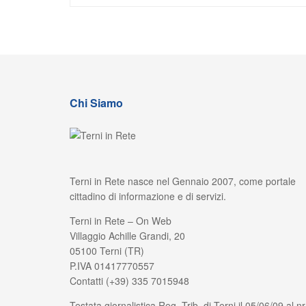
Chi Siamo
Terni in Rete nasce nel Gennaio 2007, come portale
cittadino di informazione e di servizi.
Terni in Rete – On Web
Villaggio Achille Grandi, 20
05100 Terni (TR)
P.IVA 01417770557
Contatti (+39) 335 7015948
Testata giornalistica Reg. Trib. di Terni il 05/06/09 al nr