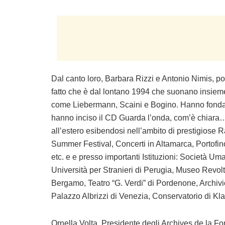
Dal canto loro, Barbara Rizzi e Antonio Nimis, p
fatto che è dal lontano 1994 che suonano insiem
come Liebermann, Scaini e Bogino. Hanno fondato 
hanno inciso il CD Guarda l’onda, com’è chiara… I
all’estero esibendosi nell’ambito di prestigios
Summer Festival, Concerti in Altamarca, Portofin
etc. e e presso importanti Istituzioni: Società U
Università per Stranieri di Perugia, Museo Revolte
Bergamo, Teatro “G. Verdi” di Pordenone, Archivi
Palazzo Albrizzi di Venezia, Conservatorio di Kla
Ornella Volta, Presidente degli Archives de la Fond