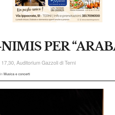
-NIMIS PER “ARAB
17,30, Auditorium Gazzoli di Terni
in
Musica e concerti