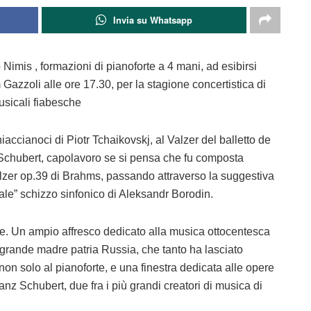
Invia su Whatsapp
imis , formazioni di pianoforte a 4 mani, ad esibirsi
azzoli alle ore 17.30, per la stagione concertistica di
sicali fiabesche
accianoci di Piotr Tchaikovskj, al Valzer del balletto de
i Schubert, capolavoro se si pensa che fu composta
alzer op.39 di Brahms, passando attraverso la suggestiva
rale” schizzo sinfonico di Aleksandr Borodin.
. Un ampio affresco dedicato alla musica ottocentesca
 grande madre patria Russia, che tanto ha lasciato
 non solo al pianoforte, e una finestra dedicata alle opere
z Schubert, due fra i più grandi creatori di musica di