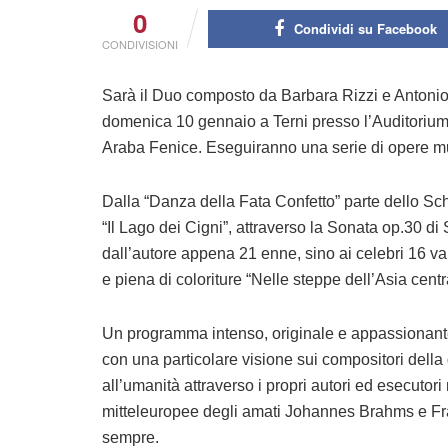
0
Condividi su Facebook
CONDIVISIONI
Sarà il Duo composto da Barbara Rizzi e Antonio N
domenica 10 gennaio a Terni presso l’Auditorium G
Araba Fenice. Eseguiranno una serie di opere mu
Dalla “Danza della Fata Confetto” parte dello Schi
“Il Lago dei Cigni”, attraverso la Sonata op.30 d
dall’autore appena 21 enne, sino ai celebri 16 v
e piena di coloriture “Nelle steppe dell’Asia cent
Un programma intenso, originale e appassionante
con una particolare visione sui compositori della
all’umanità attraverso i propri autori ed esecutori
mitteleuropee degli amati Johannes Brahms e Fran
sempre.