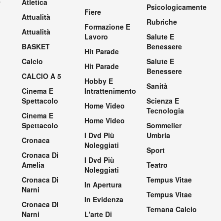
Atletica
Psicologicamente
Fiere
Attualità
Rubriche
Formazione E
Attualità
Lavoro
Salute E
BASKET
Benessere
Hit Parade
Calcio
Salute E
Hit Parade
Benessere
CALCIO A 5
Hobby E
Sanità
Cinema E
Intrattenimento
Spettacolo
Scienza E
Home Video
Tecnologia
Cinema E
Home Video
Spettacolo
Sommelier
I Dvd Più
Umbria
Cronaca
Noleggiati
Sport
Cronaca Di
I Dvd Più
Amelia
Teatro
Noleggiati
Cronaca Di
Tempus Vitae
In Apertura
Narni
Tempus Vitae
In Evidenza
Cronaca Di
Ternana Calcio
Narni
L'arte Di