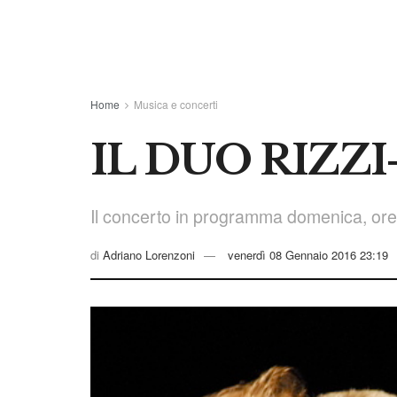
Home
Musica e concerti
IL DUO RIZZI
Il concerto in programma domenica, ore 
di
Adriano Lorenzoni
venerdì 08 Gennaio 2016 23:19