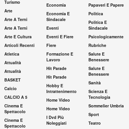
Turismo
Economia
Papaveri E Papere
Arte
Economia E
Politica
Arte A Terni
Sindacale
Politica E
Arte A Terni
Eventi
Sindacale
Arte E Cultura
Eventi E Fiere
Psicologicamente
Articoli Recenti
Fiere
Rubriche
Atletica
Formazione E
Salute E
Lavoro
Benessere
Attualità
Hit Parade
Salute E
Attualità
Benessere
Hit Parade
BASKET
Sanità
Hobby E
Calcio
Intrattenimento
Scienza E
CALCIO A 5
Tecnologia
Home Video
Cinema E
Sommelier Umbria
Home Video
Spettacolo
Sport
I Dvd Più
Cinema E
Noleggiati
Teatro
Spettacolo