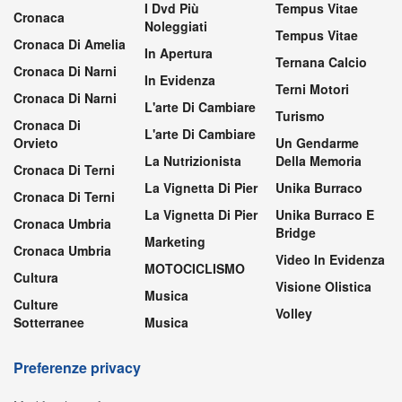
I Dvd Più
Tempus Vitae
Cronaca
Noleggiati
Tempus Vitae
Cronaca Di Amelia
In Apertura
Ternana Calcio
Cronaca Di Narni
In Evidenza
Terni Motori
Cronaca Di Narni
L'arte Di Cambiare
Turismo
Cronaca Di
L'arte Di Cambiare
Orvieto
Un Gendarme
La Nutrizionista
Della Memoria
Cronaca Di Terni
La Vignetta Di Pier
Unika Burraco
Cronaca Di Terni
La Vignetta Di Pier
Unika Burraco E
Cronaca Umbria
Bridge
Marketing
Cronaca Umbria
Video In Evidenza
MOTOCICLISMO
Cultura
Visione Olistica
Musica
Culture
Volley
Sotterranee
Musica
Preferenze privacy