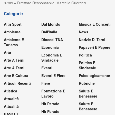
07/09 – Direttore Responsabile: Marcello Guerrieri
Categorie
Altri Sport
Dal Mondo
Musica E Concerti
Ambiente
Dall'Italia
News
Ambiente E
Diocesi TNA
Notizie Di Terni
Turismo
Economia
Papaveri E Papere
Arte
Economia E
Politica
Arte A Terni
Sindacale
Politica E
Arte A Terni
Eventi
Sindacale
Arte E Cultura
Eventi E Fiere
Psicologicamente
Articoli Recenti
Fiere
Rubriche
Atletica
Formazione E
Salute E
Lavoro
Benessere
Attualità
Hit Parade
Salute E
Attualità
Benessere
Hit Parade
BASKET