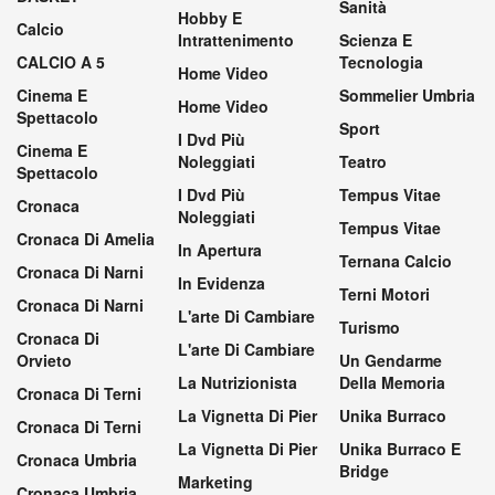
Sanità
Hobby E
Calcio
Intrattenimento
Scienza E
CALCIO A 5
Tecnologia
Home Video
Cinema E
Sommelier Umbria
Home Video
Spettacolo
Sport
I Dvd Più
Cinema E
Noleggiati
Teatro
Spettacolo
I Dvd Più
Tempus Vitae
Cronaca
Noleggiati
Tempus Vitae
Cronaca Di Amelia
In Apertura
Ternana Calcio
Cronaca Di Narni
In Evidenza
Terni Motori
Cronaca Di Narni
L'arte Di Cambiare
Turismo
Cronaca Di
L'arte Di Cambiare
Orvieto
Un Gendarme
La Nutrizionista
Della Memoria
Cronaca Di Terni
La Vignetta Di Pier
Unika Burraco
Cronaca Di Terni
La Vignetta Di Pier
Unika Burraco E
Cronaca Umbria
Bridge
Marketing
Cronaca Umbria