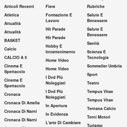
Articoli Recenti
Fiere
Rubriche
Atletica
Formazione E
Salute E
Lavoro
Benessere
Attualità
Hit Parade
Salute E
Attualità
Benessere
Hit Parade
BASKET
Sanità
Hobby E
Calcio
Intrattenimento
Scienza E
CALCIO A 5
Tecnologia
Home Video
Cinema E
Sommelier Umbria
Home Video
Spettacolo
Sport
I Dvd Più
Cinema E
Noleggiati
Teatro
Spettacolo
I Dvd Più
Tempus Vitae
Cronaca
Noleggiati
Tempus Vitae
Cronaca Di Amelia
In Apertura
Ternana Calcio
Cronaca Di Narni
In Evidenza
Terni Motori
Cronaca Di Narni
L'arte Di Cambiare
Turismo