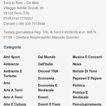
Terni in Rete – On Web
Villaggio Achille Grandi, 20
05100 Terni (TR)
P.IVA 01417770557
Contatti (+39) 335 7015948
Testata giornalistica Reg. Trib. di Terni il 05/06/09 al nr. 905 N.
07/09 – Direttore Responsabile: Marcello Guerrieri
Categorie
Altri Sport
Dal Mondo
Musica E Concerti
Ambiente
Dall'Italia
News
Ambiente E
Diocesi TNA
Notizie Di Terni
Turismo
Economia
Papaveri E Papere
Arte
Economia E
Politica
Arte A Terni
Sindacale
Politica E
Arte A Terni
Eventi
Sindacale
Arte E Cultura
Eventi E Fiere
Psicologicamente