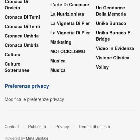
Cronaca Di
L'arte Di Cambiare
Orvieto
Un Gendarme
La Nutrizionista
Della Memoria
Cronaca Di Terni
La Vignetta Di Pier
Unika Burraco
Cronaca Di Terni
La Vignetta Di Pier
Unika Burraco E
Cronaca Umbria
Bridge
Marketing
Cronaca Umbria
Video In Evidenza
MOTOCICLISMO
Cultura
Visione Olistica
Musica
Culture
Volley
Sotterranee
Musica
Preferenze privacy
Modifica le preferenze privacy
Contatti
Pubblicità
Privacy
Termini di utilizzo
Powered by
Meta Digitale