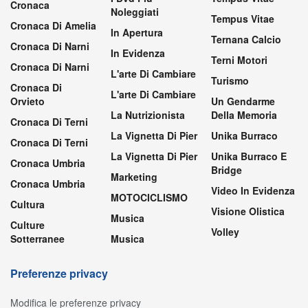
Cronaca
Noleggiati
Tempus Vitae
Cronaca Di Amelia
In Apertura
Ternana Calcio
Cronaca Di Narni
In Evidenza
Terni Motori
Cronaca Di Narni
L'arte Di Cambiare
Turismo
Cronaca Di
L'arte Di Cambiare
Orvieto
Un Gendarme
La Nutrizionista
Della Memoria
Cronaca Di Terni
La Vignetta Di Pier
Unika Burraco
Cronaca Di Terni
La Vignetta Di Pier
Unika Burraco E
Cronaca Umbria
Bridge
Marketing
Cronaca Umbria
Video In Evidenza
MOTOCICLISMO
Cultura
Visione Olistica
Musica
Culture
Volley
Sotterranee
Musica
Preferenze privacy
Modifica le preferenze privacy