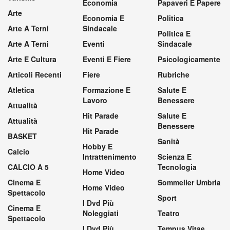
Economia
Papaveri E Papere
Arte
Economia E
Politica
Arte A Terni
Sindacale
Politica E
Arte A Terni
Eventi
Sindacale
Arte E Cultura
Eventi E Fiere
Psicologicamente
Articoli Recenti
Fiere
Rubriche
Atletica
Formazione E
Salute E
Lavoro
Benessere
Attualità
Hit Parade
Salute E
Attualità
Benessere
Hit Parade
BASKET
Sanità
Hobby E
Calcio
Intrattenimento
Scienza E
CALCIO A 5
Tecnologia
Home Video
Cinema E
Sommelier Umbria
Home Video
Spettacolo
Sport
I Dvd Più
Cinema E
Noleggiati
Teatro
Spettacolo
I Dvd Più
Tempus Vitae