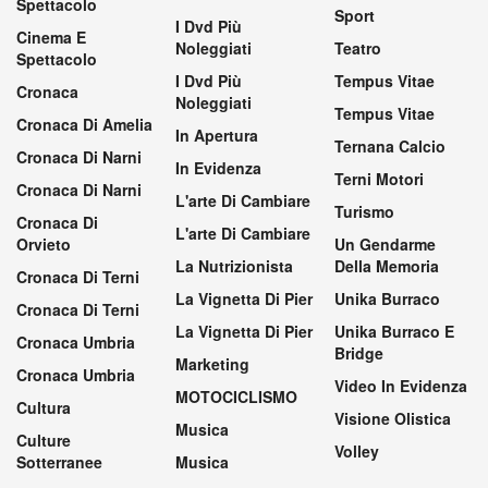
Spettacolo
Sport
I Dvd Più
Cinema E
Noleggiati
Teatro
Spettacolo
I Dvd Più
Tempus Vitae
Cronaca
Noleggiati
Tempus Vitae
Cronaca Di Amelia
In Apertura
Ternana Calcio
Cronaca Di Narni
In Evidenza
Terni Motori
Cronaca Di Narni
L'arte Di Cambiare
Turismo
Cronaca Di
L'arte Di Cambiare
Orvieto
Un Gendarme
La Nutrizionista
Della Memoria
Cronaca Di Terni
La Vignetta Di Pier
Unika Burraco
Cronaca Di Terni
La Vignetta Di Pier
Unika Burraco E
Cronaca Umbria
Bridge
Marketing
Cronaca Umbria
Video In Evidenza
MOTOCICLISMO
Cultura
Visione Olistica
Musica
Culture
Volley
Sotterranee
Musica