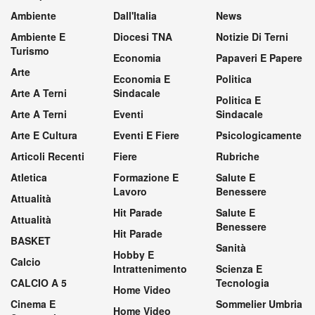
Ambiente
Dall'Italia
News
Ambiente E
Diocesi TNA
Notizie Di Terni
Turismo
Economia
Papaveri E Papere
Arte
Economia E
Politica
Arte A Terni
Sindacale
Politica E
Arte A Terni
Eventi
Sindacale
Arte E Cultura
Eventi E Fiere
Psicologicamente
Articoli Recenti
Fiere
Rubriche
Atletica
Formazione E
Salute E
Lavoro
Benessere
Attualità
Hit Parade
Salute E
Attualità
Benessere
Hit Parade
BASKET
Sanità
Hobby E
Calcio
Intrattenimento
Scienza E
CALCIO A 5
Tecnologia
Home Video
Cinema E
Sommelier Umbria
Home Video