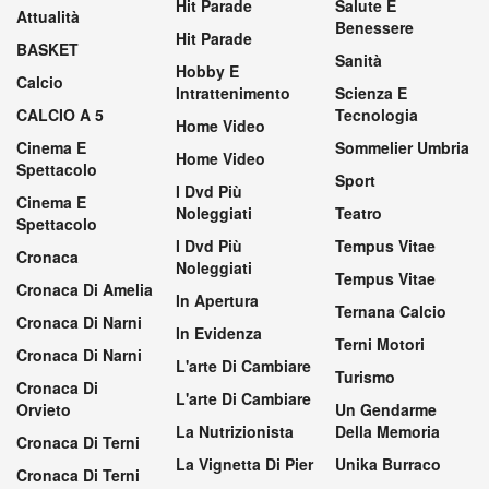
Hit Parade
Salute E
Attualità
Benessere
Hit Parade
BASKET
Sanità
Hobby E
Calcio
Intrattenimento
Scienza E
CALCIO A 5
Tecnologia
Home Video
Cinema E
Sommelier Umbria
Home Video
Spettacolo
Sport
I Dvd Più
Cinema E
Noleggiati
Teatro
Spettacolo
I Dvd Più
Tempus Vitae
Cronaca
Noleggiati
Tempus Vitae
Cronaca Di Amelia
In Apertura
Ternana Calcio
Cronaca Di Narni
In Evidenza
Terni Motori
Cronaca Di Narni
L'arte Di Cambiare
Turismo
Cronaca Di
L'arte Di Cambiare
Orvieto
Un Gendarme
La Nutrizionista
Della Memoria
Cronaca Di Terni
La Vignetta Di Pier
Unika Burraco
Cronaca Di Terni