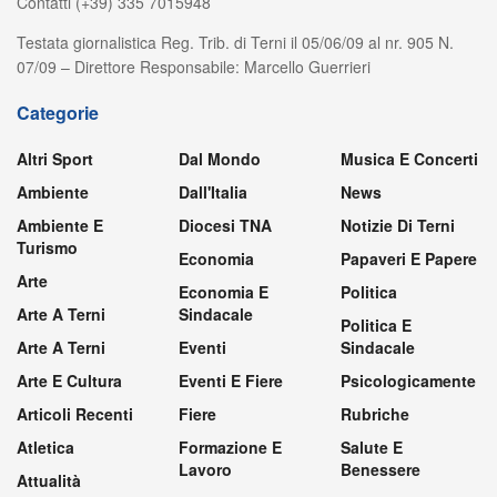
Contatti (+39) 335 7015948
Testata giornalistica Reg. Trib. di Terni il 05/06/09 al nr. 905 N.
07/09 – Direttore Responsabile: Marcello Guerrieri
Categorie
Altri Sport
Dal Mondo
Musica E Concerti
Ambiente
Dall'Italia
News
Ambiente E
Diocesi TNA
Notizie Di Terni
Turismo
Economia
Papaveri E Papere
Arte
Economia E
Politica
Arte A Terni
Sindacale
Politica E
Arte A Terni
Eventi
Sindacale
Arte E Cultura
Eventi E Fiere
Psicologicamente
Articoli Recenti
Fiere
Rubriche
Atletica
Formazione E
Salute E
Lavoro
Benessere
Attualità