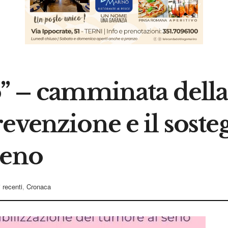
ò” – camminata della
evenzione e il soste
seno
i recenti
,
Cronaca