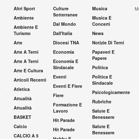
Altri Sport
Culture
Musica
Mo
Sotterranee
Ambiente
Musica E
Dal Mondo
Concerti
Ambiente E
Turismo
Dall'Italia
News
Arte
Diocesi TNA
Notizie Di Terni
Arte A Terni
Economia
Papaveri E
Papere
Arte A Terni
Economia E
Sindacale
Politica
Arte E Cultura
Eventi
Politica E
Articoli Recenti
Sindacale
Eventi E Fiere
.
Atletica
Psicologicamente
Fiere
Attualità
Rubriche
Formazione E
Attualità
Lavoro
Salute E
BASKET
Benessere
Hit Parade
Calcio
Salute E
Hit Parade
Benessere
CALCIO A 5
Hobby E