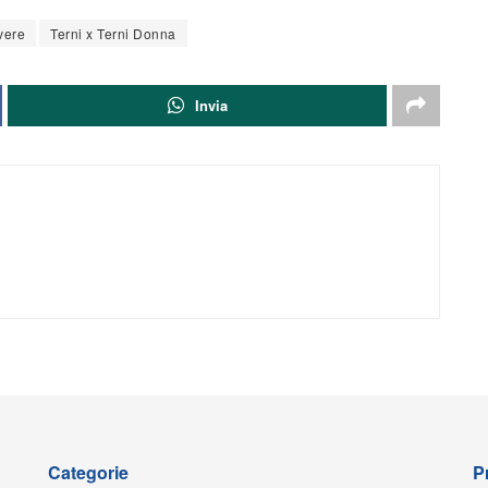
vere
Terni x Terni Donna
Invia
Categorie
P