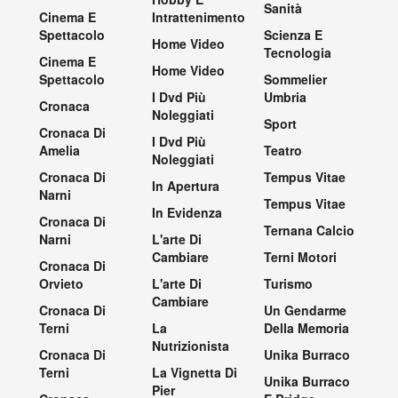
Sanità
Cinema E
Intrattenimento
Spettacolo
Scienza E
Home Video
Tecnologia
Cinema E
Home Video
Spettacolo
Sommelier
I Dvd Più
Umbria
Cronaca
Noleggiati
Sport
Cronaca Di
I Dvd Più
Amelia
Teatro
Noleggiati
Cronaca Di
Tempus Vitae
In Apertura
Narni
Tempus Vitae
In Evidenza
Cronaca Di
Ternana Calcio
Narni
L'arte Di
Cambiare
Terni Motori
Cronaca Di
Orvieto
L'arte Di
Turismo
Cambiare
Cronaca Di
Un Gendarme
Terni
La
Della Memoria
Nutrizionista
Cronaca Di
Unika Burraco
Terni
La Vignetta Di
Unika Burraco
Pier