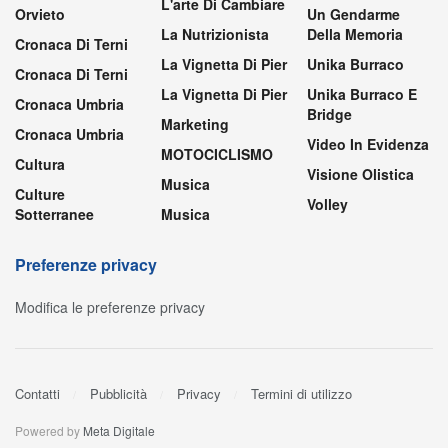
L'arte Di Cambiare
Orvieto
Un Gendarme
La Nutrizionista
Della Memoria
Cronaca Di Terni
La Vignetta Di Pier
Unika Burraco
Cronaca Di Terni
La Vignetta Di Pier
Unika Burraco E
Cronaca Umbria
Bridge
Marketing
Cronaca Umbria
Video In Evidenza
MOTOCICLISMO
Cultura
Visione Olistica
Musica
Culture
Volley
Sotterranee
Musica
Preferenze privacy
Modifica le preferenze privacy
Contatti
Pubblicità
Privacy
Termini di utilizzo
Powered by
Meta Digitale