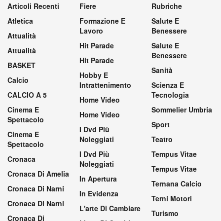
Articoli Recenti
Fiere
Rubriche
Atletica
Formazione E
Salute E
Lavoro
Benessere
Attualità
Hit Parade
Salute E
Attualità
Benessere
Hit Parade
BASKET
Sanità
Hobby E
Calcio
Intrattenimento
Scienza E
CALCIO A 5
Tecnologia
Home Video
Cinema E
Sommelier Umbria
Home Video
Spettacolo
Sport
I Dvd Più
Cinema E
Noleggiati
Teatro
Spettacolo
I Dvd Più
Tempus Vitae
Cronaca
Noleggiati
Tempus Vitae
Cronaca Di Amelia
In Apertura
Ternana Calcio
Cronaca Di Narni
In Evidenza
Terni Motori
Cronaca Di Narni
L'arte Di Cambiare
Turismo
Cronaca Di