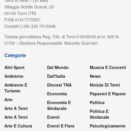
Terni in Rete – On Web
Villaggio Achille Grandi, 20
05100 Terni (TR)
P.IVA 01417770557
Contatti (+39) 335 7015948
Testata giornalistica Reg. Trib. di Terni il 05/06/09 al nr. 905 N.
07/09 – Direttore Responsabile: Marcello Guerrieri
Categorie
Altri Sport
Dal Mondo
Musica E Concerti
Ambiente
Dall'Italia
News
Ambiente E
Diocesi TNA
Notizie Di Terni
Turismo
Economia
Papaveri E Papere
Arte
Economia E
Politica
Arte A Terni
Sindacale
Politica E
Arte A Terni
Eventi
Sindacale
Arte E Cultura
Eventi E Fiere
Psicologicamente