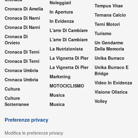
Noleggiati
Tempus Vitae
Cronaca Di Amelia
In Apertura
Ternana Calcio
Cronaca Di Narni
In Evidenza
Terni Motori
Cronaca Di Narni
L'arte Di Cambiare
Turismo
Cronaca Di
L'arte Di Cambiare
Orvieto
Un Gendarme
La Nutrizionista
Della Memoria
Cronaca Di Terni
La Vignetta Di Pier
Unika Burraco
Cronaca Di Terni
La Vignetta Di Pier
Unika Burraco E
Cronaca Umbria
Bridge
Marketing
Cronaca Umbria
Video In Evidenza
MOTOCICLISMO
Cultura
Visione Olistica
Musica
Culture
Volley
Sotterranee
Musica
Preferenze privacy
Modifica le preferenze privacy