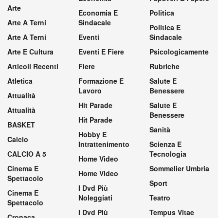
Arte
Economia E
Politica
Arte A Terni
Sindacale
Politica E
Arte A Terni
Eventi
Sindacale
Arte E Cultura
Eventi E Fiere
Psicologicamente
Articoli Recenti
Fiere
Rubriche
Atletica
Formazione E
Salute E
Lavoro
Benessere
Attualità
Hit Parade
Salute E
Attualità
Benessere
Hit Parade
BASKET
Sanità
Hobby E
Calcio
Intrattenimento
Scienza E
CALCIO A 5
Tecnologia
Home Video
Cinema E
Sommelier Umbria
Home Video
Spettacolo
Sport
I Dvd Più
Cinema E
Noleggiati
Teatro
Spettacolo
I Dvd Più
Tempus Vitae
Cronaca