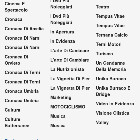
I Dvd Più
Cinema E
Noleggiati
Teatro
Spettacolo
I Dvd Più
Tempus Vitae
Cronaca
Noleggiati
Tempus Vitae
Cronaca Di Amelia
In Apertura
Ternana Calcio
Cronaca Di Narni
In Evidenza
Terni Motori
Cronaca Di Narni
L'arte Di Cambiare
Turismo
Cronaca Di
L'arte Di Cambiare
Orvieto
Un Gendarme
La Nutrizionista
Della Memoria
Cronaca Di Terni
La Vignetta Di Pier
Unika Burraco
Cronaca Di Terni
La Vignetta Di Pier
Unika Burraco E
Cronaca Umbria
Bridge
Marketing
Cronaca Umbria
Video In Evidenza
MOTOCICLISMO
Cultura
Visione Olistica
Musica
Culture
Volley
Sotterranee
Musica