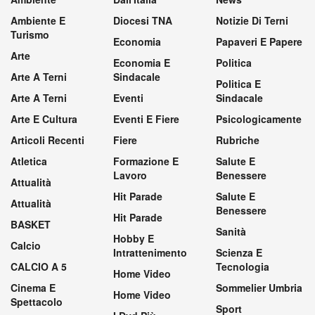
Ambiente E
Diocesi TNA
Notizie Di Terni
Turismo
Economia
Papaveri E Papere
Arte
Economia E
Politica
Arte A Terni
Sindacale
Politica E
Arte A Terni
Eventi
Sindacale
Arte E Cultura
Eventi E Fiere
Psicologicamente
Articoli Recenti
Fiere
Rubriche
Atletica
Formazione E
Salute E
Lavoro
Benessere
Attualità
Hit Parade
Salute E
Attualità
Benessere
Hit Parade
BASKET
Sanità
Hobby E
Calcio
Intrattenimento
Scienza E
CALCIO A 5
Tecnologia
Home Video
Cinema E
Sommelier Umbria
Home Video
Spettacolo
Sport