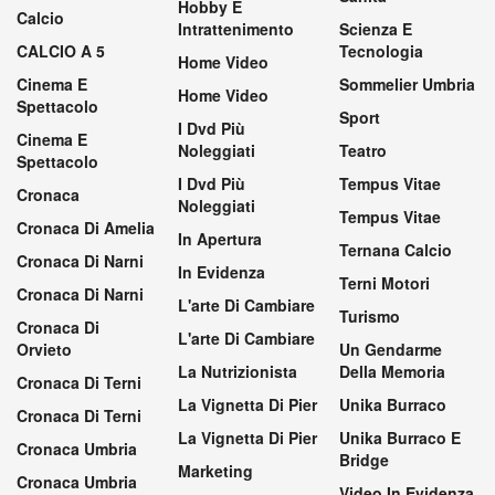
Hobby E
Calcio
Intrattenimento
Scienza E
CALCIO A 5
Tecnologia
Home Video
Cinema E
Sommelier Umbria
Home Video
Spettacolo
Sport
I Dvd Più
Cinema E
Noleggiati
Teatro
Spettacolo
I Dvd Più
Tempus Vitae
Cronaca
Noleggiati
Tempus Vitae
Cronaca Di Amelia
In Apertura
Ternana Calcio
Cronaca Di Narni
In Evidenza
Terni Motori
Cronaca Di Narni
L'arte Di Cambiare
Turismo
Cronaca Di
L'arte Di Cambiare
Orvieto
Un Gendarme
La Nutrizionista
Della Memoria
Cronaca Di Terni
La Vignetta Di Pier
Unika Burraco
Cronaca Di Terni
La Vignetta Di Pier
Unika Burraco E
Cronaca Umbria
Bridge
Marketing
Cronaca Umbria
Video In Evidenza