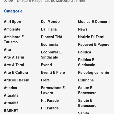
07/09 – Direttore Responsabile: Marcello Guerrieri
Categorie
Altri Sport
Dal Mondo
Musica E Concerti
Ambiente
Dall'Italia
News
Ambiente E
Diocesi TNA
Notizie Di Terni
Turismo
Economia
Papaveri E Papere
Arte
Economia E
Politica
Arte A Terni
Sindacale
Politica E
Arte A Terni
Eventi
Sindacale
Arte E Cultura
Eventi E Fiere
Psicologicamente
Articoli Recenti
Fiere
Rubriche
Atletica
Formazione E
Salute E
Lavoro
Benessere
Attualità
Hit Parade
Salute E
Attualità
Benessere
Hit Parade
BASKET
Sanità