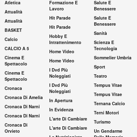
Atletica
Formazione E
Salute E
Lavoro
Benessere
Attualità
Hit Parade
Salute E
Attualità
Benessere
Hit Parade
BASKET
Sanità
Hobby E
Calcio
Intrattenimento
Scienza E
CALCIO A 5
Tecnologia
Home Video
Cinema E
Sommelier Umbria
Home Video
Spettacolo
Sport
I Dvd Più
Cinema E
Noleggiati
Teatro
Spettacolo
I Dvd Più
Tempus Vitae
Cronaca
Noleggiati
Tempus Vitae
Cronaca Di Amelia
In Apertura
Ternana Calcio
Cronaca Di Narni
In Evidenza
Terni Motori
Cronaca Di Narni
L'arte Di Cambiare
Turismo
Cronaca Di
L'arte Di Cambiare
Orvieto
Un Gendarme