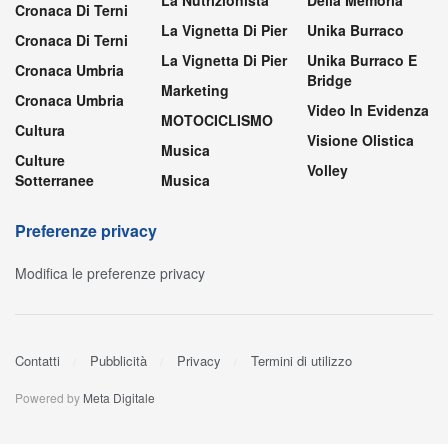
La Nutrizionista
Della Memoria
Cronaca Di Terni
La Vignetta Di Pier
Unika Burraco
Cronaca Di Terni
La Vignetta Di Pier
Unika Burraco E
Cronaca Umbria
Bridge
Marketing
Cronaca Umbria
Video In Evidenza
MOTOCICLISMO
Cultura
Visione Olistica
Musica
Culture
Volley
Sotterranee
Musica
Preferenze privacy
Modifica le preferenze privacy
Contatti
Pubblicità
Privacy
Termini di utilizzo
Powered by
Meta Digitale