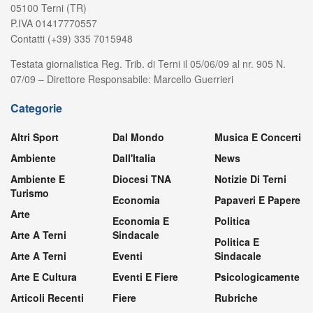
05100 Terni (TR)
P.IVA 01417770557
Contatti (+39) 335 7015948
Testata giornalistica Reg. Trib. di Terni il 05/06/09 al nr. 905 N.
07/09 – Direttore Responsabile: Marcello Guerrieri
Categorie
Altri Sport
Dal Mondo
Musica E Concerti
Ambiente
Dall'Italia
News
Ambiente E
Diocesi TNA
Notizie Di Terni
Turismo
Economia
Papaveri E Papere
Arte
Economia E
Politica
Arte A Terni
Sindacale
Politica E
Arte A Terni
Eventi
Sindacale
Arte E Cultura
Eventi E Fiere
Psicologicamente
Articoli Recenti
Fiere
Rubriche