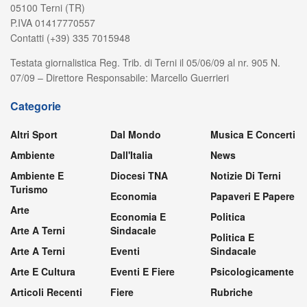
05100 Terni (TR)
P.IVA 01417770557
Contatti (+39) 335 7015948
Testata giornalistica Reg. Trib. di Terni il 05/06/09 al nr. 905 N.
07/09 – Direttore Responsabile: Marcello Guerrieri
Categorie
Altri Sport
Dal Mondo
Musica E Concerti
Ambiente
Dall'Italia
News
Ambiente E
Diocesi TNA
Notizie Di Terni
Turismo
Economia
Papaveri E Papere
Arte
Economia E
Politica
Arte A Terni
Sindacale
Politica E
Arte A Terni
Eventi
Sindacale
Arte E Cultura
Eventi E Fiere
Psicologicamente
Articoli Recenti
Fiere
Rubriche