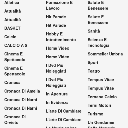
Atletica
Formazione E
Salute E
Lavoro
Benessere
Attualità
Hit Parade
Salute E
Attualità
Benessere
Hit Parade
BASKET
Sanità
Hobby E
Calcio
Intrattenimento
Scienza E
CALCIO A 5
Tecnologia
Home Video
Cinema E
Sommelier Umbria
Home Video
Spettacolo
Sport
I Dvd Più
Cinema E
Noleggiati
Teatro
Spettacolo
I Dvd Più
Tempus Vitae
Cronaca
Noleggiati
Tempus Vitae
Cronaca Di Amelia
In Apertura
Ternana Calcio
Cronaca Di Narni
In Evidenza
Terni Motori
Cronaca Di Narni
L'arte Di Cambiare
Turismo
Cronaca Di
L'arte Di Cambiare
Orvieto
Un Gendarme
La Nutrizionista
Della Memoria