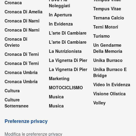
Cronaca
Noleggiati
Tempus Vitae
Cronaca Di Amelia
In Apertura
Ternana Calcio
Cronaca Di Narni
In Evidenza
Terni Motori
Cronaca Di Narni
L'arte Di Cambiare
Turismo
Cronaca Di
L'arte Di Cambiare
Orvieto
Un Gendarme
La Nutrizionista
Della Memoria
Cronaca Di Terni
La Vignetta Di Pier
Unika Burraco
Cronaca Di Terni
La Vignetta Di Pier
Unika Burraco E
Cronaca Umbria
Bridge
Marketing
Cronaca Umbria
Video In Evidenza
MOTOCICLISMO
Cultura
Visione Olistica
Musica
Culture
Volley
Sotterranee
Musica
Preferenze privacy
Modifica le preferenze privacy