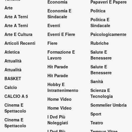
Economia
Papaveri E Papere
Arte
Economia E
Politica
Arte A Terni
Sindacale
Politica E
Arte A Terni
Eventi
Sindacale
Arte E Cultura
Eventi E Fiere
Psicologicamente
Articoli Recenti
Fiere
Rubriche
Atletica
Formazione E
Salute E
Lavoro
Benessere
Attualità
Hit Parade
Salute E
Attualità
Benessere
Hit Parade
BASKET
Sanità
Hobby E
Calcio
Intrattenimento
Scienza E
CALCIO A 5
Tecnologia
Home Video
Cinema E
Sommelier Umbria
Home Video
Spettacolo
Sport
I Dvd Più
Cinema E
Noleggiati
Teatro
Spettacolo
I Dvd Più
Tempus Vitae