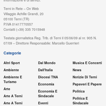
informazione e di servizi.
Terni in Rete – On Web
Villaggio Achille Grandi, 20
05100 Terni (TR)
P.IVA 01417770557
Contatti (+39) 335 7015948
Testata giornalistica Reg. Trib. di Terni il 05/06/09 al nr. 905 N.
07/09 – Direttore Responsabile: Marcello Guerrieri
Categorie
Altri Sport
Dal Mondo
Musica E Concerti
Ambiente
Dall'Italia
News
Ambiente E
Diocesi TNA
Notizie Di Terni
Turismo
Economia
Papaveri E Papere
Arte
Economia E
Politica
Arte A Terni
Sindacale
Politica E
Arte A Terni
Eventi
Sindacale