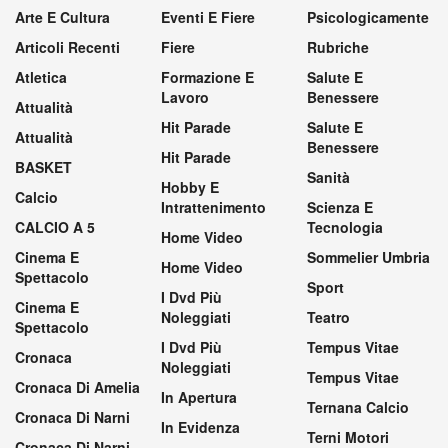
Arte E Cultura
Eventi E Fiere
Psicologicamente
Articoli Recenti
Fiere
Rubriche
Atletica
Formazione E
Salute E
Lavoro
Benessere
Attualità
Hit Parade
Salute E
Attualità
Benessere
Hit Parade
BASKET
Sanità
Hobby E
Calcio
Intrattenimento
Scienza E
CALCIO A 5
Tecnologia
Home Video
Cinema E
Sommelier Umbria
Home Video
Spettacolo
Sport
I Dvd Più
Cinema E
Noleggiati
Teatro
Spettacolo
I Dvd Più
Tempus Vitae
Cronaca
Noleggiati
Tempus Vitae
Cronaca Di Amelia
In Apertura
Ternana Calcio
Cronaca Di Narni
In Evidenza
Terni Motori
Cronaca Di Narni