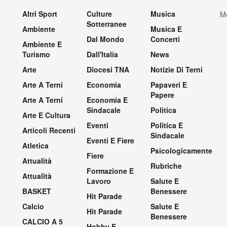
Altri Sport
Culture
Musica
Mo
Sotterranee
Ambiente
Musica E
Dal Mondo
Concerti
Ambiente E
Turismo
Dall'Italia
News
Arte
Diocesi TNA
Notizie Di Terni
Arte A Terni
Economia
Papaveri E
Papere
Arte A Terni
Economia E
Sindacale
Politica
Arte E Cultura
Eventi
Politica E
Articoli Recenti
Sindacale
Eventi E Fiere
.
Atletica
Psicologicamente
Fiere
Attualità
Rubriche
Formazione E
Attualità
Lavoro
Salute E
BASKET
Benessere
Hit Parade
Calcio
Salute E
Hit Parade
Benessere
CALCIO A 5
Hobby E