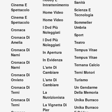
Sanità
Cinema E
Intrattenimento
Spettacolo
Scienza E
Home Video
Tecnologia
Cinema E
Home Video
Spettacolo
Sommelier
I Dvd Più
Umbria
Cronaca
Noleggiati
Sport
Cronaca Di
I Dvd Più
Amelia
Teatro
Noleggiati
Cronaca Di
Tempus Vitae
In Apertura
Narni
Tempus Vitae
In Evidenza
Cronaca Di
Ternana Calcio
Narni
L'arte Di
Cambiare
Terni Motori
Cronaca Di
Orvieto
L'arte Di
Turismo
Cambiare
Cronaca Di
Un Gendarme
Terni
La
Della Memoria
Nutrizionista
Cronaca Di
Unika Burraco
Terni
La Vignetta Di
Unika Burraco
Pier