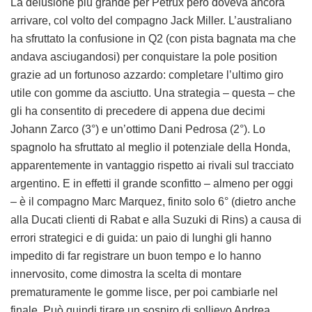
La delusione più grande per Petrux però doveva ancora
arrivare, col volto del compagno Jack Miller. L’australiano
ha sfruttato la confusione in Q2 (con pista bagnata ma che
andava asciugandosi) per conquistare la pole position
grazie ad un fortunoso azzardo: completare l’ultimo giro
utile con gomme da asciutto. Una strategia – questa – che
gli ha consentito di precedere di appena due decimi
Johann Zarco (3°) e un’ottimo Dani Pedrosa (2°). Lo
spagnolo ha sfruttato al meglio il potenziale della Honda,
apparentemente in vantaggio rispetto ai rivali sul tracciato
argentino. E in effetti il grande sconfitto – almeno per oggi
– è il compagno Marc Marquez, finito solo 6° (dietro anche
alla Ducati clienti di Rabat e alla Suzuki di Rins) a causa di
errori strategici e di guida: un paio di lunghi gli hanno
impedito di far registrare un buon tempo e lo hanno
innervosito, come dimostra la scelta di montare
prematuramente le gomme lisce, per poi cambiarle nel
finale. Può quindi tirare un sospiro di sollievo Andrea