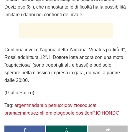
Dovizioso (8°), che nonostante le difficoltà ha la possibilità
limitare i danni nei confronti del rivale.
Continua invece l’agonia della Yamaha: Viñales partirà 9°,
Rossi addirittura 12°. Il Dottore lotta ancora con una moto
“capricciosa” (sono troppi gli alti e bassi) e può solo
sperare nella classica impresa in gara, domani a partire
dalle 20:00.
(Giulio Sacco)
Tag:
argentina
danilo petrucci
dovizioso
ducati
pramac
marquez
miller
motogp
pole position
RIO HONDO