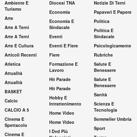
Ambiente E
Diocesi TNA
Notizie Di Terni
Turismo
Economia
Papaveri E Papere
Arte
Economia E
Politica
Arte A Terni
Sindacale
Politica E
Arte A Terni
Eventi
Sindacale
Arte E Cultura
Eventi E Fiere
Psicologicamente
Articoli Recenti
Fiere
Rubriche
Atletica
Formazione E
Salute E
Lavoro
Benessere
Attualità
Hit Parade
Salute E
Attualità
Benessere
Hit Parade
BASKET
Sanità
Hobby E
Calcio
Intrattenimento
Scienza E
CALCIO A 5
Tecnologia
Home Video
Cinema E
Sommelier Umbria
Home Video
Spettacolo
Sport
I Dvd Più
Cinema E