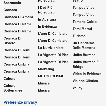
Noleggiati
Teatro
Spettacolo
I Dvd Più
Tempus Vitae
Cronaca
Noleggiati
Tempus Vitae
Cronaca Di Amelia
In Apertura
Ternana Calcio
Cronaca Di Narni
In Evidenza
Terni Motori
Cronaca Di Narni
L'arte Di Cambiare
Turismo
Cronaca Di
L'arte Di Cambiare
Orvieto
Un Gendarme
La Nutrizionista
Della Memoria
Cronaca Di Terni
La Vignetta Di Pier
Unika Burraco
Cronaca Di Terni
La Vignetta Di Pier
Unika Burraco E
Cronaca Umbria
Bridge
Marketing
Cronaca Umbria
Video In Evidenza
MOTOCICLISMO
Cultura
Visione Olistica
Musica
Culture
Volley
Sotterranee
Musica
Preferenze privacy