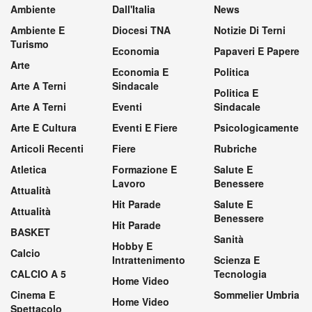
Ambiente
Dall'Italia
News
Ambiente E
Diocesi TNA
Notizie Di Terni
Turismo
Economia
Papaveri E Papere
Arte
Economia E
Politica
Arte A Terni
Sindacale
Politica E
Arte A Terni
Eventi
Sindacale
Arte E Cultura
Eventi E Fiere
Psicologicamente
Articoli Recenti
Fiere
Rubriche
Atletica
Formazione E
Salute E
Lavoro
Benessere
Attualità
Hit Parade
Salute E
Attualità
Benessere
Hit Parade
BASKET
Sanità
Hobby E
Calcio
Intrattenimento
Scienza E
CALCIO A 5
Tecnologia
Home Video
Cinema E
Sommelier Umbria
Home Video
Spettacolo