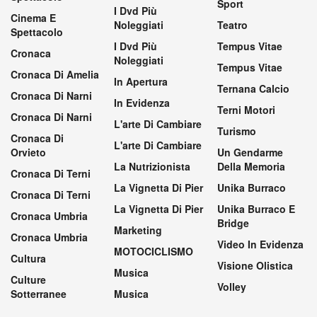
Sport
I Dvd Più
Cinema E
Noleggiati
Teatro
Spettacolo
I Dvd Più
Tempus Vitae
Cronaca
Noleggiati
Tempus Vitae
Cronaca Di Amelia
In Apertura
Ternana Calcio
Cronaca Di Narni
In Evidenza
Terni Motori
Cronaca Di Narni
L'arte Di Cambiare
Turismo
Cronaca Di
L'arte Di Cambiare
Orvieto
Un Gendarme
La Nutrizionista
Della Memoria
Cronaca Di Terni
La Vignetta Di Pier
Unika Burraco
Cronaca Di Terni
La Vignetta Di Pier
Unika Burraco E
Cronaca Umbria
Bridge
Marketing
Cronaca Umbria
Video In Evidenza
MOTOCICLISMO
Cultura
Visione Olistica
Musica
Culture
Volley
Sotterranee
Musica