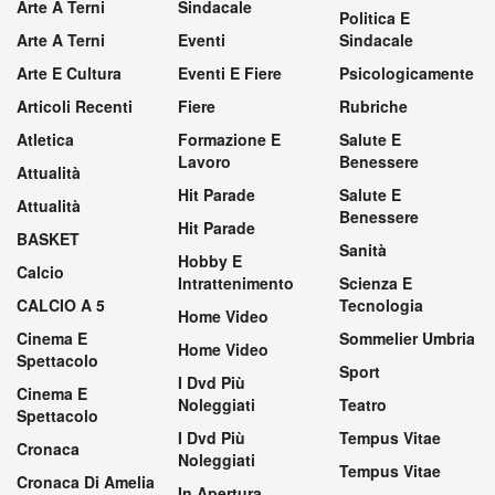
Arte A Terni
Sindacale
Politica E
Arte A Terni
Eventi
Sindacale
Arte E Cultura
Eventi E Fiere
Psicologicamente
Articoli Recenti
Fiere
Rubriche
Atletica
Formazione E
Salute E
Lavoro
Benessere
Attualità
Hit Parade
Salute E
Attualità
Benessere
Hit Parade
BASKET
Sanità
Hobby E
Calcio
Intrattenimento
Scienza E
CALCIO A 5
Tecnologia
Home Video
Cinema E
Sommelier Umbria
Home Video
Spettacolo
Sport
I Dvd Più
Cinema E
Noleggiati
Teatro
Spettacolo
I Dvd Più
Tempus Vitae
Cronaca
Noleggiati
Tempus Vitae
Cronaca Di Amelia
In Apertura