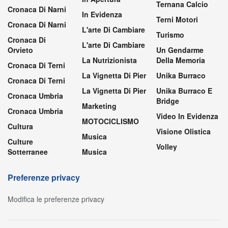
Ternana Calcio
Cronaca Di Narni
In Evidenza
Terni Motori
Cronaca Di Narni
L'arte Di Cambiare
Turismo
Cronaca Di
L'arte Di Cambiare
Orvieto
Un Gendarme
La Nutrizionista
Della Memoria
Cronaca Di Terni
La Vignetta Di Pier
Unika Burraco
Cronaca Di Terni
La Vignetta Di Pier
Unika Burraco E
Cronaca Umbria
Bridge
Marketing
Cronaca Umbria
Video In Evidenza
MOTOCICLISMO
Cultura
Visione Olistica
Musica
Culture
Volley
Sotterranee
Musica
Preferenze privacy
Modifica le preferenze privacy