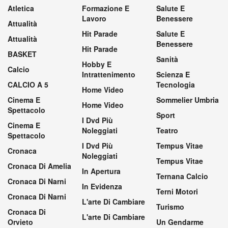
Atletica
Formazione E
Salute E
Lavoro
Benessere
Attualità
Hit Parade
Salute E
Attualità
Benessere
Hit Parade
BASKET
Sanità
Hobby E
Calcio
Intrattenimento
Scienza E
CALCIO A 5
Tecnologia
Home Video
Cinema E
Sommelier Umbria
Home Video
Spettacolo
Sport
I Dvd Più
Cinema E
Noleggiati
Teatro
Spettacolo
I Dvd Più
Tempus Vitae
Cronaca
Noleggiati
Tempus Vitae
Cronaca Di Amelia
In Apertura
Ternana Calcio
Cronaca Di Narni
In Evidenza
Terni Motori
Cronaca Di Narni
L'arte Di Cambiare
Turismo
Cronaca Di
L'arte Di Cambiare
Orvieto
Un Gendarme