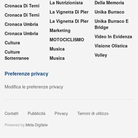
La Nutrizionista
Della Memoria
Cronaca Di Terni
La Vignetta Di Pier
Unika Burraco
Cronaca Di Terni
La Vignetta Di Pier
Unika Burraco E
Cronaca Umbria
Bridge
Marketing
Cronaca Umbria
Video In Evidenza
MOTOCICLISMO
Cultura
Visione Olistica
Musica
Culture
Volley
Sotterranee
Musica
Preferenze privacy
Modifica le preferenze privacy
Contatti
Pubblicità
Privacy
Termini di utilizzo
Powered by
Meta Digitale