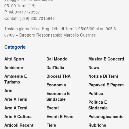
05100 Terni (TR)
P.IVA 01417770557
Contatti (+39) 335 7015948
Testata giornalistica Reg. Trib. di Terni il 05/06/09 al nr. 905 N.
07/09 – Direttore Responsabile: Marcello Guerrieri
Categorie
Altri Sport
Dal Mondo
Musica E Concerti
Ambiente
Dall'Italia
News
Ambiente E
Diocesi TNA
Notizie Di Terni
Turismo
Economia
Papaveri E Papere
Arte
Economia E
Politica
Arte A Terni
Sindacale
Politica E
Arte A Terni
Eventi
Sindacale
Arte E Cultura
Eventi E Fiere
Psicologicamente
Articoli Recenti
Fiere
Rubriche