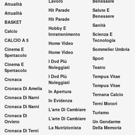
Lavoro
Benessere
Attualità
Hit Parade
Salute E
Attualità
Benessere
Hit Parade
BASKET
Sanità
Hobby E
Calcio
Intrattenimento
Scienza E
CALCIO A 5
Tecnologia
Home Video
Cinema E
Sommelier Umbria
Home Video
Spettacolo
Sport
I Dvd Più
Cinema E
Noleggiati
Teatro
Spettacolo
I Dvd Più
Tempus Vitae
Cronaca
Noleggiati
Tempus Vitae
Cronaca Di Amelia
In Apertura
Ternana Calcio
Cronaca Di Narni
In Evidenza
Terni Motori
Cronaca Di Narni
L'arte Di Cambiare
Turismo
Cronaca Di
L'arte Di Cambiare
Orvieto
Un Gendarme
La Nutrizionista
Della Memoria
Cronaca Di Terni