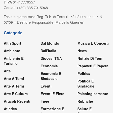
P.IVA 01417770557
Contatti (+39) 335 7015948
Testata giornalistica Reg. Trib. di Terni il 05/06/09 al nr. 905 N.
07/09 – Direttore Responsabile: Marcello Guerrieri
Categorie
Altri Sport
Dal Mondo
Musica E Concerti
Ambiente
Dall'Italia
News
Ambiente E
Diocesi TNA
Notizie Di Terni
Turismo
Economia
Papaveri E Papere
Arte
Economia E
Politica
Arte A Terni
Sindacale
Politica E
Arte A Terni
Eventi
Sindacale
Arte E Cultura
Eventi E Fiere
Psicologicamente
Articoli Recenti
Fiere
Rubriche
Atletica
Formazione E
Salute E