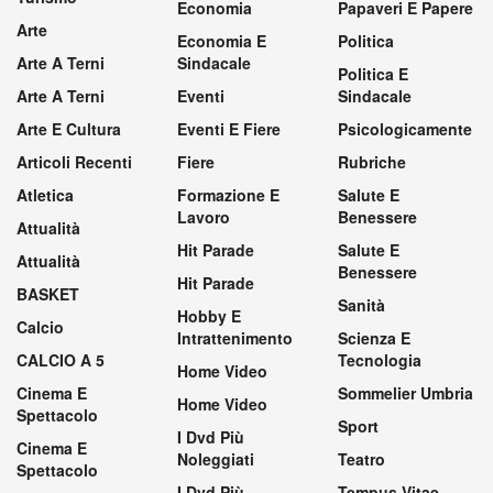
Economia
Papaveri E Papere
Arte
Economia E
Politica
Arte A Terni
Sindacale
Politica E
Arte A Terni
Eventi
Sindacale
Arte E Cultura
Eventi E Fiere
Psicologicamente
Articoli Recenti
Fiere
Rubriche
Atletica
Formazione E
Salute E
Lavoro
Benessere
Attualità
Hit Parade
Salute E
Attualità
Benessere
Hit Parade
BASKET
Sanità
Hobby E
Calcio
Intrattenimento
Scienza E
CALCIO A 5
Tecnologia
Home Video
Cinema E
Sommelier Umbria
Home Video
Spettacolo
Sport
I Dvd Più
Cinema E
Noleggiati
Teatro
Spettacolo
I Dvd Più
Tempus Vitae