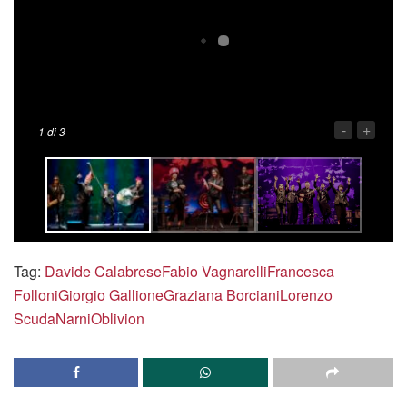
-
+
1
di 3
Tag:
Davide Calabrese
Fabio Vagnarelli
Francesca
Folloni
Giorgio Gallione
Graziana Borciani
Lorenzo
Scuda
Narni
Oblivion