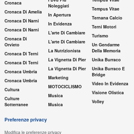
Cronaca
Noleggiati
Tempus Vitae
Cronaca Di Amelia
In Apertura
Ternana Calcio
Cronaca Di Narni
In Evidenza
Terni Motori
Cronaca Di Narni
L'arte Di Cambiare
Turismo
Cronaca Di
L'arte Di Cambiare
Orvieto
Un Gendarme
La Nutrizionista
Della Memoria
Cronaca Di Terni
La Vignetta Di Pier
Unika Burraco
Cronaca Di Terni
La Vignetta Di Pier
Unika Burraco E
Cronaca Umbria
Bridge
Marketing
Cronaca Umbria
Video In Evidenza
MOTOCICLISMO
Cultura
Visione Olistica
Musica
Culture
Volley
Sotterranee
Musica
Preferenze privacy
Modifica le preferenze privacy