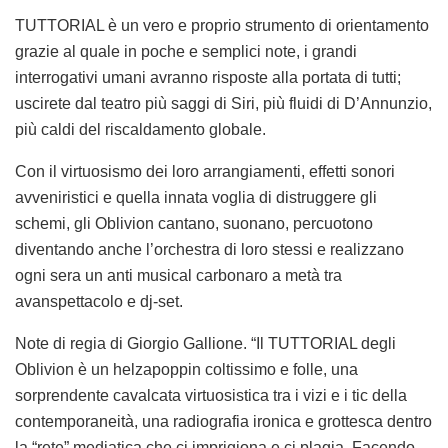
TUTTORIAL è un vero e proprio strumento di orientamento
grazie al quale in poche e semplici note, i grandi
interrogativi umani avranno risposte alla portata di tutti;
uscirete dal teatro più saggi di Siri, più fluidi di D’Annunzio,
più caldi del riscaldamento globale.
Con il virtuosismo dei loro arrangiamenti, effetti sonori
avveniristici e quella innata voglia di distruggere gli
schemi, gli Oblivion cantano, suonano, percuotono
diventando anche l’orchestra di loro stessi e realizzano
ogni sera un anti musical carbonaro a metà tra
avanspettacolo e dj-set.
Note di regia di Giorgio Gallione.
“Il TUTTORIAL degli
Oblivion è un helzapoppin coltissimo e folle, una
sorprendente cavalcata virtuosistica tra i vizi e i tic della
contemporaneità, una radiografia ironica e grottesca dentro
la “rete” mediatica che ci imprigiona e ci plagia. Facendo