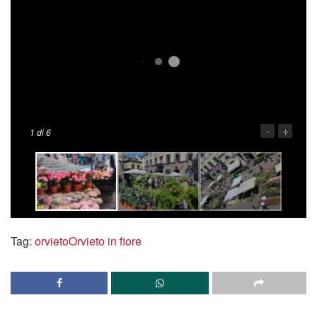
-
+
1
di 6
Tag:
orvieto
Orvieto in fiore