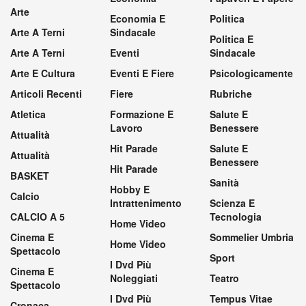
Arte
Economia E
Politica
Arte A Terni
Sindacale
Politica E
Arte A Terni
Eventi
Sindacale
Arte E Cultura
Eventi E Fiere
Psicologicamente
Articoli Recenti
Fiere
Rubriche
Atletica
Formazione E
Salute E
Lavoro
Benessere
Attualità
Hit Parade
Salute E
Attualità
Benessere
Hit Parade
BASKET
Sanità
Hobby E
Calcio
Intrattenimento
Scienza E
CALCIO A 5
Tecnologia
Home Video
Cinema E
Sommelier Umbria
Home Video
Spettacolo
Sport
I Dvd Più
Cinema E
Noleggiati
Teatro
Spettacolo
I Dvd Più
Tempus Vitae
Cronaca