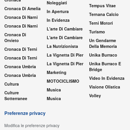
Noleggiati
Tempus Vitae
Cronaca Di Amelia
In Apertura
Ternana Calcio
Cronaca Di Narni
In Evidenza
Terni Motori
Cronaca Di Narni
L'arte Di Cambiare
Turismo
Cronaca Di
L'arte Di Cambiare
Orvieto
Un Gendarme
La Nutrizionista
Della Memoria
Cronaca Di Terni
La Vignetta Di Pier
Unika Burraco
Cronaca Di Terni
La Vignetta Di Pier
Unika Burraco E
Cronaca Umbria
Bridge
Marketing
Cronaca Umbria
Video In Evidenza
MOTOCICLISMO
Cultura
Visione Olistica
Musica
Culture
Volley
Sotterranee
Musica
Preferenze privacy
Modifica le preferenze privacy