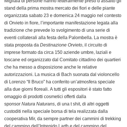
Migliaia di persone hanno letteralmente preso d’assalto gli
stand della prima mostra mercato dei fiori e delle piante
organizzata sabato 23 e domenica 24 maggio nel contesto
di Orvieto in fiore, l’importante manifestazione legata alla
tradizione che prevede lo svolgimento di una serie di
eventi collaterali alla festa della Palombella. La mostra è
stata proposta da
Destinazione Orvieto
, il circuito di
imprese formato da circa 150 aziende umbre, laziali e
toscane ed organizzato dal Comitato cittadino dei quartieri
che ha messo a disposizione anche le relative
autorizzazioni. La musica di Bach suonata dal violoncello
di Lorenzo “Il Bruco” ha conferito un’atmosfera speciale
alla due giorni floreali. A tutti gli espositori è stato fatto
omaggio di prodotti cosmetici offerti dalla
sponsor
Natura Naturans
, di una t shit, di altri oggetti
custoditi nella speciale borsa di tela realizzata dalla
cooperativa Mir, da sempre partner dei cammini di trekking
del cammino dell’Intrepido Larth e del cammino del