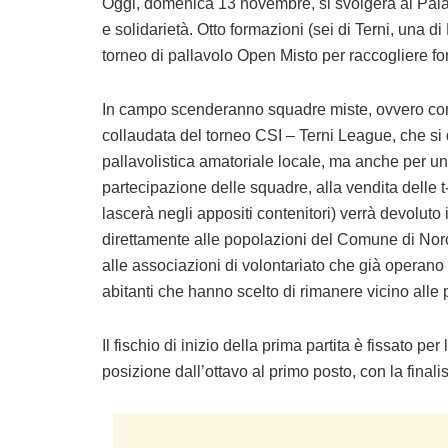
Oggi, domenica 13 novembre, si svolgerà al Palazz
e solidarietà. Otto formazioni (sei di Terni, una 
torneo di pallavolo Open Misto per raccogliere fo
In campo scenderanno squadre miste, ovvero con
collaudata del torneo CSI – Terni League, che si 
pallavolistica amatoriale locale, ma anche per una 
partecipazione delle squadre, alla vendita delle t-
lascerà negli appositi contenitori) verrà devolut
direttamente alle popolazioni del Comune di Nor
alle associazioni di volontariato che già operano 
abitanti che hanno scelto di rimanere vicino alle 
Il fischio di inizio della prima partita è fissato pe
posizione dall’ottavo al primo posto, con la finali