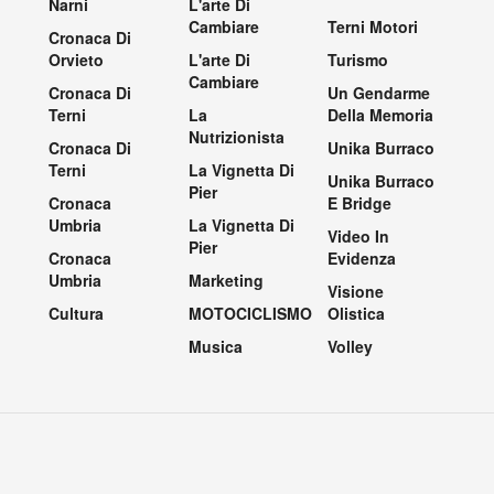
Narni
L'arte Di
Cambiare
Terni Motori
Cronaca Di
Orvieto
L'arte Di
Turismo
Cambiare
Cronaca Di
Un Gendarme
Terni
La
Della Memoria
Nutrizionista
Cronaca Di
Unika Burraco
Terni
La Vignetta Di
Unika Burraco
Pier
Cronaca
E Bridge
Umbria
La Vignetta Di
Video In
Pier
Cronaca
Evidenza
Umbria
Marketing
Visione
Cultura
MOTOCICLISMO
Olistica
Musica
Volley