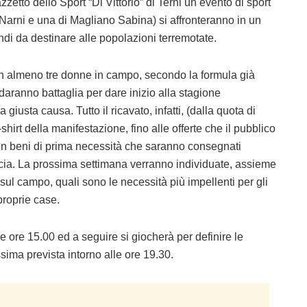
etto dello Sport “Di Vittorio” di Terni un evento di sport
di Narni e una di Magliano Sabina) si affronteranno in un
ndi da destinare alle popolazioni terremotate.
 almeno tre donne in campo, secondo la formula già
daranno battaglia per dare inizio alla stagione
giusta causa. Tutto il ricavato, infatti, (dalla quota di
shirt della manifestazione, fino alle offerte che il pubblico
o in beni di prima necessità che saranno consegnati
cia. La prossima settimana verranno individuate, assieme
sul campo, quali sono le necessità più impellenti per gli
proprie case.
r le ore 15.00 ed a seguire si giocherà per definire le
ssima prevista intorno alle ore 19.30.