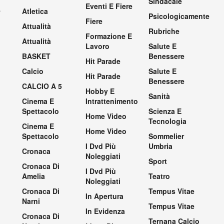
Sindacale
Eventi E Fiere
.
Atletica
Psicologicamente
Fiere
Attualità
Rubriche
Formazione E
Attualità
Lavoro
Salute E
BASKET
Benessere
Hit Parade
Calcio
Salute E
Hit Parade
Benessere
CALCIO A 5
Hobby E
Sanità
Cinema E
Intrattenimento
Spettacolo
Scienza E
Home Video
Tecnologia
Cinema E
Home Video
Spettacolo
Sommelier
I Dvd Più
Umbria
Cronaca
Noleggiati
Sport
Cronaca Di
I Dvd Più
Amelia
Teatro
Noleggiati
Cronaca Di
Tempus Vitae
In Apertura
Narni
Tempus Vitae
In Evidenza
Cronaca Di
Ternana Calcio