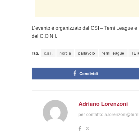
L’evento è organizzato dal CSI – Terni League e
del C.O.N.I.
Tag:
c.s.i.
norcia
pallavolo
terni league
TE
Condividi
Adriano Lorenzoni
per contatto:
a.lorenzoni@terni